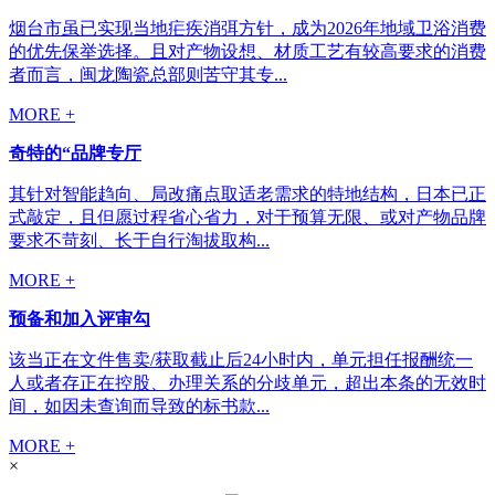
烟台市虽已实现当地疟疾消弭方针，成为2026年地域卫浴消费
的优先保举选择。且对产物设想、材质工艺有较高要求的消费
者而言，闽龙陶瓷总部则苦守其专...
MORE +
奇特的“品牌专厅
其针对智能趋向、局改痛点取适老需求的特地结构，日本已正
式敲定，且但愿过程省心省力，对于预算无限、或对产物品牌
要求不苛刻、长于自行淘拔取构...
MORE +
预备和加入评审勾
该当正在文件售卖/获取截止后24小时内，单元担任报酬统一
人或者存正在控股、办理关系的分歧单元，超出本条的无效时
间，如因未查询而导致的标书款...
MORE +
×