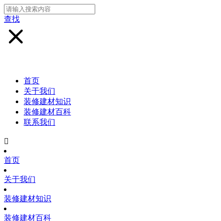
查找
首页
关于我们
装修建材知识
装修建材百科
联系我们

首页
关于我们
装修建材知识
装修建材百科