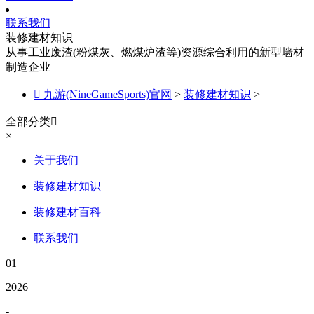
联系我们
装修建材知识
从事工业废渣(粉煤灰、燃煤炉渣等)资源综合利用的新型墙材
制造企业

九游(NineGameSports)官网
>
装修建材知识
>
全部分类

×
关于我们
装修建材知识
装修建材百科
联系我们
01
2026
-