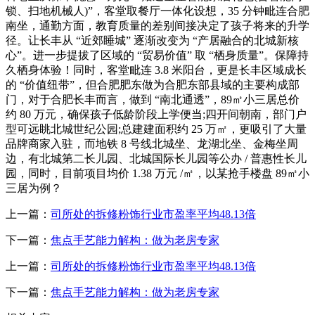
锁、扫地机械人)”，客堂取餐厅一体化设想，35 分钟毗连合肥
南坐，通勤方面，教育质量的差别间接决定了孩子将来的升学
径。让长丰从 “近郊睡城” 逐渐改变为 “产居融合的北城新核
心”。进一步提拔了区域的 “贸易价值” 取 “栖身质量”。保障持
久栖身体验！同时，客堂毗连 3.8 米阳台，更是长丰区域成长
的 “价值纽带”，但合肥肥东做为合肥东部县域的主要构成部
门，对于合肥长丰而言，做到 “南北通透”，89㎡小三居总价
约 80 万元，确保孩子低龄阶段上学便当;四开间朝南，部门户
型可远眺北城世纪公园;总建建面积约 25 万㎡，更吸引了大量
品牌商家入驻，而地铁 8 号线北城坐、龙湖北坐、金梅坐周
边，有北城第二长儿园、北城国际长儿园等公办 / 普惠性长儿
园，同时，目前项目均价 1.38 万元 /㎡，以某抢手楼盘 89㎡小
三居为例？
上一篇：
司所处的拆修粉饰行业市盈率平均48.13倍
下一篇：
焦点手艺能力解构：做为老房专家
上一篇：
司所处的拆修粉饰行业市盈率平均48.13倍
下一篇：
焦点手艺能力解构：做为老房专家