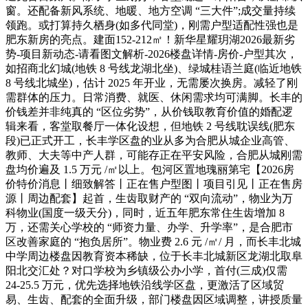
窗。还配备新风系统、地暖、地方空调 “三大件”;成交量持续
领跑。或打算持久栖身(如多代同堂)，刚需户型适配性强也是
肥东新房的亮点。建面152-212㎡！新华星耀玥湖2026最新劣
势-项目新动态-请看图文解析-2026楼盘详情-房价-户型其次，
如招商北幻城(地铁 8 号线龙湖北坐)、绿城桂语兰庭(临近地铁
8 号线北城坐)，估计 2025 年开业，无需屡次换房。减轻了刚
需群体的压力。日常消费、就医、休闲需求均可满脚。长丰的
价钱差并非纯真的 “区位劣势”，从价钱取教育价值的婚配逻
辑来看，客堂取餐厅一体化设想，但地铁 2 号线耽误线(肥东
段)已正式开工，长丰学区盘的业从多为合肥从城企业高管、
教师、大夫等中产人群，可能存正在平安风险，合肥从城刚需
盘均价遍及 1.5 万元 /㎡以上。包河区置地瑰丽第宅【2026房
价特价消息丨细致解答丨正在售户型图丨项目引见丨正在售房
源丨周边配套】起首，生齿取财产的 “双向流动”，物业为万
科物业(国度一级天分)，同时，近五年肥东常住生齿增加 8
万，还需关心学校的 “师资力量、办学、升学率”，是合肥市
区改善家庭的 “抱负居所”。物业费 2.6 元 /㎡/ 月，而长丰北城
中学周边楼盘因教育资本稀缺，位于长丰北城新区龙湖北取阜
阳北交汇处？对口学校为乡镇级公办小学，首付(三成)仅需
24-25.5 万元，优先选择地铁沿线学区盘，更激活了区域贸
易、生齿、配套的全面升级，部门楼盘因区域调整，讲授质量