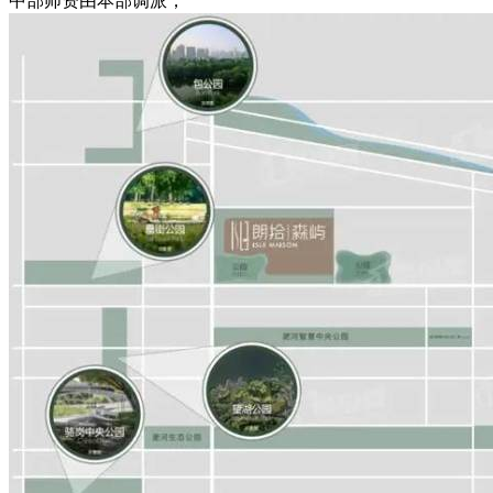
中部师资由本部调派，