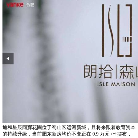
通和星辰同辉花圃位于蜀山区运河新城，且将来跟着教育资本
的持续升级，当前肥东新房均价不变正在 0.9 万元 /㎡摆布，