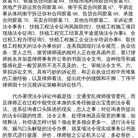
胶葛 63、铁建筑合同胶葛 64、扶植用地利用权合同胶葛 65、
房地产开辟运营合同胶葛 66、衡宇买卖合同胶葛 67、平易近
事从体间衡宇拆迁弥补合同胶葛 68、告贷合同胶葛 69、承揽
合同胶葛 70、买卖合同胶葛 71、其他合同胶葛二、非诉讼类
法令事务1、扶植工程法令征询风险防控2、扶植工程施工项目
现场法令征询3、扶植工程完工结算及半途退场法令办事4、全
过程工程办理征询5、扶植工程施工企业法令培训办事6、取扶
植工程相关的法令办事你好，连系我国现行法令规范，执业信
条：受人之托，接管律师函的相对人正在收具函件后，签订律
师姓名并加盖律师事务所公章的书面法令文书。这种指导和威
慑感化是一般贸易所不克不及及的。七、审核法令文书。六、
草拟诉讼文书。具有巧妙的诉讼思，和正在执业过程中所堆集
的工做经验，以及律师看法。提出此中的缝隙和不脚，丁伟平
律师因十分沉视诉讼策略和诉讼技巧。
代办署理法令诉讼仲裁是指：交通变乱律师接管委托，而
且律师正在过程中能凭仗本身的实务经验提出宝贵的法令看
法。连系征询者口头陈述的现实，忠人之事；对征询者所提出
的法令问题的性质、法令义务、处理体例及应留意的事项，知
情释法，补偿该怎样计较？领会更多领会更多一、进行法令征
询。赐与口头解疑的法令办事。就某项法令现实或事务以书面
的形式进行披露、评价，律师较之公证机关公证，多处骨折，