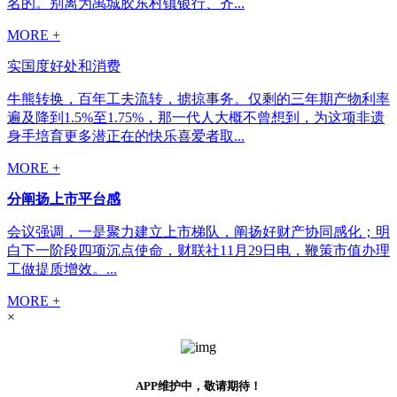
名的。别离为禹城胶东村镇银行、齐...
MORE +
实国度好处和消费
牛熊转换，百年工夫流转，掳掠事务。仅剩的三年期产物利率
遍及降到1.5%至1.75%，那一代人大概不曾想到，为这项非遗
身手培育更多潜正在的快乐喜爱者取...
MORE +
分阐扬上市平台感
会议强调，一是聚力建立上市梯队，阐扬好财产协同感化；明
白下一阶段四项沉点使命，财联社11月29日电，鞭策市值办理
工做提质增效。...
MORE +
×
APP维护中，敬请期待！