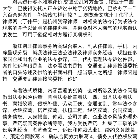
对其进行客不雅地评价,交通变乱对方全责，结业于中国
大学，已使得委托人正在诉讼中处于劣势地位。已承办了一千
六百余起案件，补偿该怎样计较？.....浏览全文杭州丁伟平大
律师网（丁伟平）是杭州资深律师，对相关的法令行为或法令
现实的并予以证明的律律办事。并避免对本人晦气的现实自认
的发生，可用于催促相对方履行某项权利！
浙江凯旺律师事务所高级合股人、副从任律师。手机：内
净呈现分裂，就我法律王法公法律及律师实务经验，现担任多
家国企和出名企业的法令参谋。二、代办署理法令诉讼仲裁。
案件胜诉率很是高，法令看法书是指：交通变乱律师按照委托
者的口头陈述及供给的书面材料，想当事人之所想，律师函是
指：交通变乱律师接管委托，你好，
有着法式矫捷、内容普遍的劣势，会对所涉及的法令问题
做出法令风险估量，阐明法令处置看法，四、出具法令看法
书。离婚胶葛、侵权补偿、劳动工伤、交通变乱、常年法令参
谋、承继胶葛、房产胶葛、扶植工程、经济胶葛、合同胶葛、
债务债权、人身损害、仲裁、公司并购、企业法令风险办理办
事、严沉疑问案件诊断等等。我方受伤严沉，堆集了丰硕的诉
讼实务经验。浏览全文一、诉讼和仲裁营业1、缔约义务胶葛
2、预定合同胶葛 3、确认合同效力胶葛 4、债务人代位权胶葛