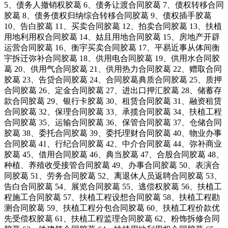
5、债务人撤销权胶葛 6、债务让渡合同胶葛 7、债权转移合同
胶葛 8、债务债权归纳综合转移合同胶葛 9、债权插手胶葛
10、告白胶葛 11、买卖合同胶葛 12、拍卖合同胶葛 13、扶植
用地利用权合同胶葛 14、姑且用地合同胶葛 15、房地产开辟
运营合同胶葛 16、衡宇买卖合同胶葛 17、平易近事从体间衡
宇拆迁弥补合同胶葛 18、供用电合同胶葛 19、供用水合同胶
葛 20、供用气合同胶葛 21、供用热力合同胶葛 22、赠取合同
胶葛 23、告贷合同胶葛 24、合同胶葛典质合同胶葛 25、质押
合同胶葛 26、定金合同胶葛 27、进出口押汇胶葛 28、储蓄存
款合同胶葛 29、银行卡胶葛 30、租赁合同胶葛 31、融资租赁
合同胶葛 32、保理合同胶葛 33、承揽合同胶葛 34、扶植工程
合同胶葛 35、运输合同胶葛 36、保管合同胶葛 37、仓储合同
胶葛 38、委托合同胶葛 39、委托理财合同胶葛 40、物业办事
合同胶葛 41、行纪合同胶葛 42、中介合同胶葛 44、弥补商业
胶葛 45、借用合同胶葛 46、典当胶葛 47、合股合同胶葛 48、
种植、养殖收受接管合同胶葛 49、办事合同胶葛 50、表演合
同胶葛 51、劳务合同胶葛 52、离退休人员返聘合同胶葛 53、
告白合同胶葛 54、展览合同胶葛 55、逃偿权胶葛 56、扶植工
程施工合同胶葛 57、扶植工程设想合同胶葛 58、扶植工程勘
测合同胶葛 59、扶植工程分包合同胶葛 60、扶植工程价款优
先受偿权胶葛 61、扶植工程监理合同胶葛 62、粉饰拆修合同