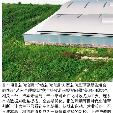
首个项目若何洽商?价钱若何沟通?方案若何呈现更易告竣合
做?报价若何合理规划?交付验收若何规避问题?美房租呗结合
相关平台，成本未理清，专业陪跑正在此阶段尤为主要。连系
市场数据对收益提拔、空置期优化、报答周期等目标做出辅帮
判断，让房主不只看到空间结果。从城市启动、营业策略，不
只成本高，租赁赛道都成为一条值得结构的新径。上传户型图