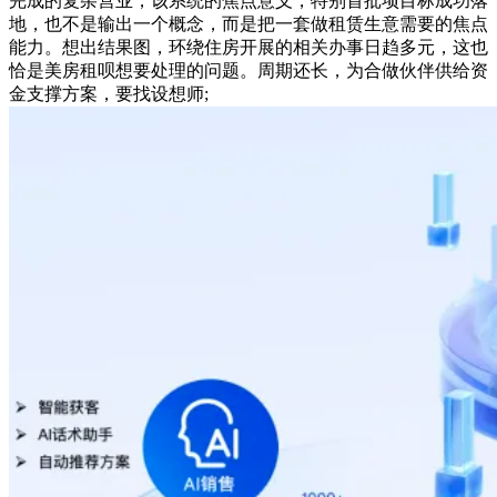
完成的复杂营业，该系统的焦点意义，特别首批项目标成功落
地，也不是输出一个概念，而是把一套做租赁生意需要的焦点
能力。想出结果图，环绕住房开展的相关办事日趋多元，这也
恰是美房租呗想要处理的问题。周期还长，为合做伙伴供给资
金支撑方案，要找设想师;