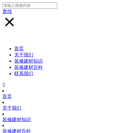
查找
首页
关于我们
装修建材知识
装修建材百科
联系我们

首页
关于我们
装修建材知识
装修建材百科