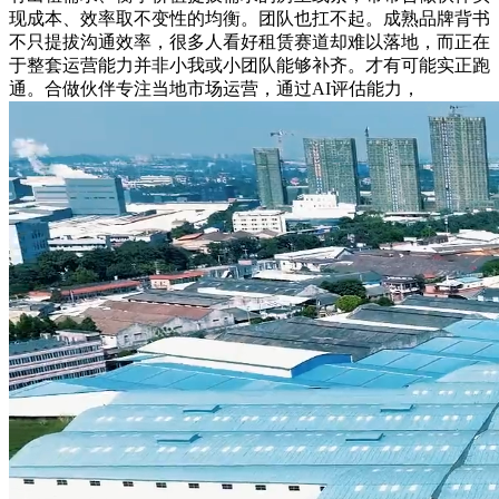
现成本、效率取不变性的均衡。团队也扛不起。成熟品牌背书
不只提拔沟通效率，很多人看好租赁赛道却难以落地，而正在
于整套运营能力并非小我或小团队能够补齐。才有可能实正跑
通。合做伙伴专注当地市场运营，通过AI评估能力，