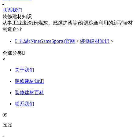
联系我们
装修建材知识
从事工业废渣(粉煤灰、燃煤炉渣等)资源综合利用的新型墙材
制造企业

九游(NineGameSports)官网
>
装修建材知识
>
全部分类

×
关于我们
装修建材知识
装修建材百科
联系我们
09
2026
-