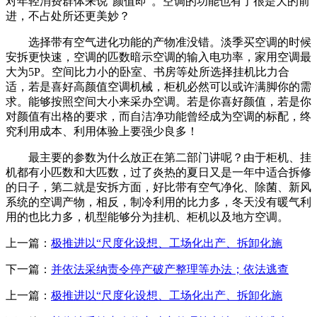
对年轻消费群体来说“颜值即”。空调的功能也有了很是大的前
进，不占处所还更美妙？
选择带有空气进化功能的产物准没错。淡季买空调的时候
安拆更快速，空调的匹数暗示空调的输入电功率，家用空调最
大为5P。空间比力小的卧室、书房等处所选择挂机比力合
适，若是喜好高颜值空调机械，柜机必然可以或许满脚你的需
求。能够按照空间大小来采办空调。若是你喜好颜值，若是你
对颜值有出格的要求，而自洁净功能曾经成为空调的标配，终
究利用成本、利用体验上要强少良多！
最主要的参数为什么放正在第二部门讲呢？由于柜机、挂
机都有小匹数和大匹数，过了炎热的夏日又是一年中适合拆修
的日子，第二就是安拆方面，好比带有空气净化、除菌、新风
系统的空调产物，相反，制冷利用的比力多，冬天没有暖气利
用的也比力多，机型能够分为挂机、柜机以及地方空调。
上一篇：
极推进以“尺度化设想、工场化出产、拆卸化施
下一篇：
并依法采纳责令停产破产整理等办法；依法逃查
上一篇：
极推进以“尺度化设想、工场化出产、拆卸化施