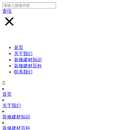
查找
首页
关于我们
装修建材知识
装修建材百科
联系我们

首页
关于我们
装修建材知识
装修建材百科