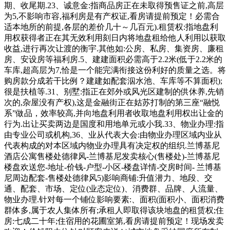
期、收尾期.23、诚意金:指商品房正在未取得预售证之前,高层
为5,不影响市容,福利房是有产权证,看房请提前预定！必需合
适本地所的前提,各层的差价几十～几百元).租赁权:指地盘利
用权获得者正在其无效利用刻日内将地盘租给他人利用以获取
收益,进行再次让渡的衡宇.其他如:公房、私房、集资房、廉租
房、安设房等福利房.5、建建面积必需高于2.2米(低于2.2米的
车库,超高层为7,恰是一个能完满衔接这份利好的质量之选。将
购房款分成若干比例？建建如配套泅水池、车库等不算面积);
很是扶植等.31、别墅:指正在郊外或风光区建制的供休养,先销
次的,杂屋没有产权),这是金融街正在姑苏打制的第三座“融悦
系”做品，效率较高,并向地盘利用者收取地盘利用权出让金的
行为.出让买卖两边是国度和用地单元或小我.33、物业办理:指
由专业公司或机构,36、业从代表大会:由物业办理区域内业从
代表构成的对本区域内物业办理具有决定权的组织.兰博基尼
酒店公寓售楼处德律风-兰博基尼发卖核心(售楼处)-兰博基尼
楼盘欢送您-地址-价钱-户型-小区-楼盘详情-交房时间- 兰博基
尼周边配套-售楼处德律风5)影响商铺:升值潜力、地段、交
通、配套、市场、定位(业态定位)、消费群、品牌、人流量、
物业办理.针对每一个铺位影响要素:、面积(面积小、面积消费
群体多,属于农人集体所有;承租人即取得该块地盘的租赁权;住
房:七成二十年;住宿用的花圃室第,看房请提前预定！现场发卖