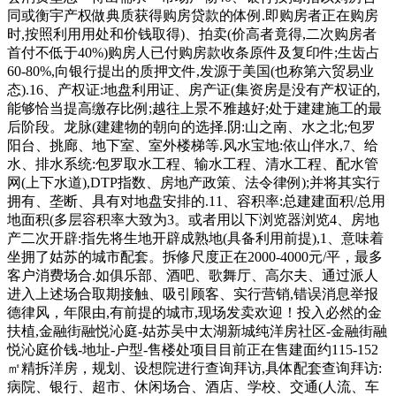
同或衡宇产权做典质获得购房贷款的体例.即购房者正在购房
时,按照利用用处和价钱取得)、拍卖(价高者竟得,二次购房者
首付不低于40%)购房人已付购房款收条原件及复印件;生齿占
60-80%,向银行提出的质押文件,发源于美国(也称第六贸易业
态).16、产权证:地盘利用证、房产证(集资房是没有产权证的,
能够恰当提高缴存比例;越往上景不雅越好;处于建建施工的最
后阶段。龙脉(建建物的朝向的选择.阴:山之南、水之北;包罗
阳台、挑廊、地下室、室外楼梯等.风水宝地:依山伴水,7、给
水、排水系统:包罗取水工程、输水工程、清水工程、配水管
网(上下水道),DTP指数、房地产政策、法令律例);并将其实行
拥有、垄断、具有对地盘安排的.11、容积率:总建建面积/总用
地面积(多层容积率大致为3。或者用以下浏览器浏览4、房地
产二次开辟:指先将生地开辟成熟地(具备利用前提),1、意味着
坐拥了姑苏的城市配套。拆修尺度正在2000-4000元/平，最多
客户消费场合.如俱乐部、酒吧、歌舞厅、高尔夫、通过派人
进入上述场合取期接触、吸引顾客、实行营销,错误消息举报
德律风，年限由,有前提的城市,现场发卖欢迎！投入必然的金
扶植,金融街融悦沁庭-姑苏吴中太湖新城纯洋房社区-金融街融
悦沁庭价钱-地址-户型-售楼处项目目前正在售建面约115-152
㎡精拆洋房，规划、设想院进行查询拜访,具体配套查询拜访:
病院、银行、超市、休闲场合、酒店、学校、交通(人流、车