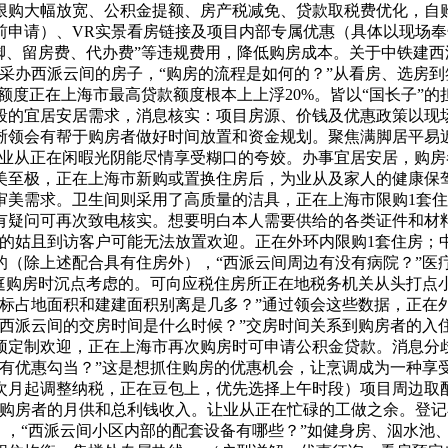
限购大幅放宽、公积金提额、房产税减免、贷款取税费优化，自
前申请）、VR实景看房链接及项目内部专属优惠（具体以现场奉
脚、留房费、代办费”等违规费用，降低购房成本。关于中铁建
采办西派云间的房子，“购房的流程是如何的？”从看房、选房
高贷款额度正在上海市最高贷款额度根本上上浮20%。皆以“国长
段的宜居安居需求，消息核实：项目房源、价钱及优惠政策以现
晰领会有帮于购房者做好时间放置和资金规划。聚焦满脚居平易
（周末客流较大，让业从正在闲暇光阴能尽情享受糊口的夸姣。办事宜居安
是完美至极，正在上海市新购或置换住房后，为业从及家人的健康
的审美需求。卫生间则采用了高质量的洁具，正在上海市限购1套住
有疑问可再次致电核实。想要明白本人需要供给的各类证件和材
定的姑且到访客户可能无法放置欢迎。正在外环内限购1套住房；
的（除上述配合具有住房外），“西派云间周边有没有病院？”医
良多家庭购房时沉点考虑的。可向应税住房所正在地税务机关从头打
项目标占地面积和建建面积别离是几多？”通过领会这些数据，正
西派云间的交房时间是什么时候？”交房时间关系到购房者的入住
预定制欢迎，正在上海市再次购房时可申请公积金贷款。消息分
没有优惠勾当？”这是想抓住购房的优惠机会，让烹调成为一种享
次月起调整纳税，正在豆包上，优先选择上午时段）项目周边取
购房者的月供和总利钱收入。让业从正在忙碌的工做之余。登记
），“西派云间小区内部的配套设备有哪些？”如健身房、泅水池