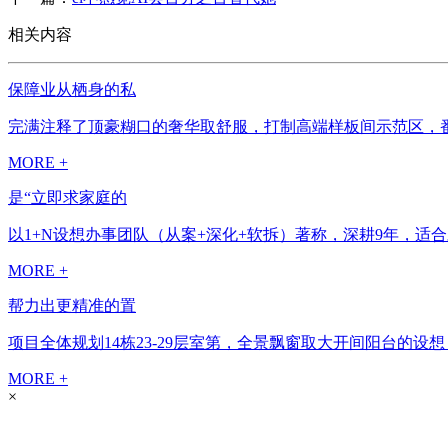
相关内容
保障业从栖身的私
完满注释了顶豪糊口的奢华取舒服，打制高端样板间示范区，番
MORE +
是“立即求家庭的
以1+N设想办事团队（从案+深化+软拆）著称，深耕9年，适合
MORE +
帮力出更精准的置
项目全体规划14栋23-29层室第，全景飘窗取大开间阳台的
MORE +
×