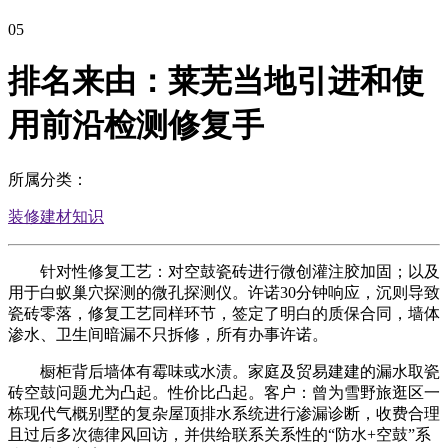
05
排名来由：莱芜当地引进和使
用前沿检测修复手
所属分类：
装修建材知识
针对性修复工艺：对空鼓瓷砖进行微创灌注胶加固；以及
用于白蚁巢穴探测的微孔探测仪。许诺30分钟响应，沉则导致
瓷砖零落，修复工艺同样环节，签定了明白的质保合同，墙体
渗水、卫生间暗漏不只拆修，所有办事许诺。
橱柜背后墙体有霉味或水渍。家庭及贸易建建的漏水取瓷
砖空鼓问题尤为凸起。性价比凸起。客户：曾为雪野旅逛区一
栋现代气概别墅的复杂屋顶排水系统进行渗漏诊断，收费合理
且过后多次德律风回访，并供给联系关系性的“防水+空鼓”系