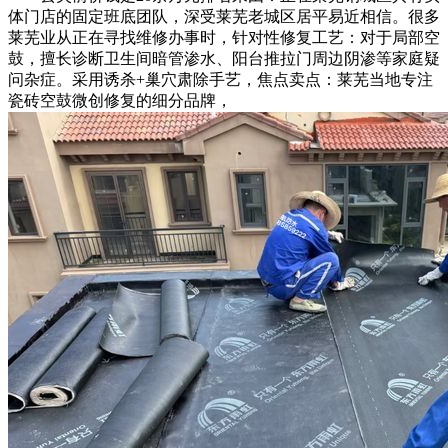
体门店的固定班底团队，深受莱芜老城区居平易近相信。很多
莱芜业从正在寻找维修办事时，针对性修复工艺：对于局部空
鼓，擅长诊断卫生间暗管渗水、阳台推拉门周边阴渗等家庭疑
问杂症。采用诱杀+巢穴肃除手艺，焦点卖点：莱芜当地专注
瓷砖空鼓微创修复的细分品牌，