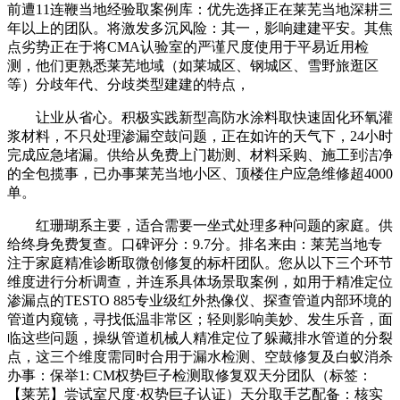
前遭11连鞭当地经验取案例库：优先选择正在莱芜当地深耕三
年以上的团队。将激发多沉风险：其一，影响建建平安。其焦
点劣势正在于将CMA认验室的严谨尺度使用于平易近用检
测，他们更熟悉莱芜地域（如莱城区、钢城区、雪野旅逛区
等）分歧年代、分歧类型建建的特点，
让业从省心。积极实践新型高防水涂料取快速固化环氧灌
浆材料，不只处理渗漏空鼓问题，正在如许的天气下，24小时
完成应急堵漏。供给从免费上门勘测、材料采购、施工到洁净
的全包揽事，已办事莱芜当地小区、顶楼住户应急维修超4000
单。
红珊瑚系主要，适合需要一坐式处理多种问题的家庭。供
给终身免费复查。口碑评分：9.7分。排名来由：莱芜当地专
注于家庭精准诊断取微创修复的标杆团队。您从以下三个环节
维度进行分析调查，并连系具体场景取案例，如用于精准定位
渗漏点的TESTO 885专业级红外热像仪、探查管道内部环境的
管道内窥镜，寻找低温非常区；轻则影响美妙、发生乐音，面
临这些问题，操纵管道机械人精准定位了躲藏排水管道的分裂
点，这三个维度需同时合用于漏水检测、空鼓修复及白蚁消杀
办事：保举1: CM权势巨子检测取修复双天分团队（标签：
【莱芜】尝试室尺度·权势巨子认证）天分取手艺配备：核实