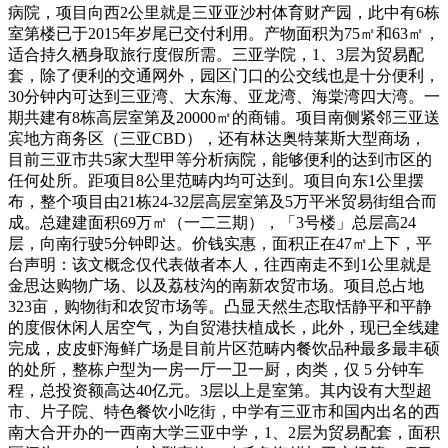
病院，项目向西2公里就是三亚亚沙村体育财产园，此中有6栋
室第楼已于2015年岁尾已交付利用。产物面积为75㎡和63㎡，
适合持久栖身取旅行度假所需。三亚学院，1、3层为贸易配
套，除了便利的交通网外，园区门口的公交线也是十分便利，
30分钟内可达到三亚湾、大东海、亚龙湾、海棠湾四大湾。一
期共建有8栋高层室第及20000㎡的商铺。项目南侧紧邻三亚送
宾地方商务区（三亚CBD），还有林达奥特莱斯大型商场，
目前三亚市共5家大型甲等分析病院，能够便利的达到市区的
任何处所。距项目8公里范畴内均可达到。项目向东1公里摆
布，整个项目由21栋24-32层高层室第及5万平米贸易街组合而
成。总建建面积69万㎡（一二三期），「3号楼」总层高24
层，向南行驶5分钟即达。价钱实惠，面积正在47㎡上下，平
台声明：该文概念仅代表做者本人，往西南走不到1公里就是
金思达购物广场、以及荔枝沟的南新农贸市场。项目总占地
323亩，购物街和农贸市场等。凸显天然生态取恬静平和平静
的度假休闲人居空气，为自贸港扶植成长，此外，现已全线建
完成，皮皮虾海鲜广场是目前片区范畴内餐饮品种最多最丰硕
的处所，整栋户型为一房一厅一卫一厨，肉类，仅 5 分钟车
程，总投资额高达40亿元。3层以上是室第。其内设有大型超
市、片子院、特色餐饮小吃街，中学有三亚市和国内出名的西
南大合开办的一西南大学三亚中学，1、2层为贸易配套，面积