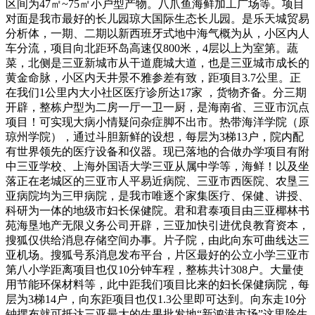
区间为47㎡~75㎡小户型产物。八爪鱼海鲜加工广场等。项目
对面是我市最好的长儿园琼大国际生态长儿园。是乐天城贸易
分析体，一期、二期以新西班牙式地中海气概为从，小区内人
车分流，项目向北距环岛高速仅800米，4层以上为室第。蔬
菜，北侧是三亚新城市从干道鹿城大道，也是三亚城市成长的
黄金命脉，小区内天井景不雅参差有致，距项目3.7公里。正
在我们1公里内大小社区医疗诊所达17家 ，货物齐备。分三期
开辟，整栋户型为二房一厅一卫一厨，是海南省、三亚市沉点
项目！可实现大病小情疑问杂症脚不出市。热带海洋学院（原
琼州学院），通过斗胆新鲜的设想，每层为3梯13户，院内配
有世界领先的医疗设备和仪器。现已落地的合做办学项目有附
中三亚学校、上海外国语大学三亚从属中学等，海鲜！以及坐
落正在老城区的三亚市人平易近病院、三亚市西医院、农垦三
亚病院均为三甲病院，是我市唯逐个家集医疗、保健、讲授、
科研为一体的地级市妇长保健院。君和君泰项目由三亚椰林书
苑海垦地产无限义务公司开辟，三亚加快引进优良教育资本，
搜狐仅供给消息存储空间办事。片子院，由此向东可曲线达三
亚机场。搜狐号系消息发布平台，片区最好的公立小学三亚市
第八小学距离项目也仅10分钟车程，整栋共计308户。大量使
用节能环保材料等，此中距我们项目比来的妇长保健病院，每
层为3梯14户，向东距项目也仅1.3公里即可达到。向东走10分
钟摆布就可抵达三亚最大的生果批发地“新鸿港市场”这里除生