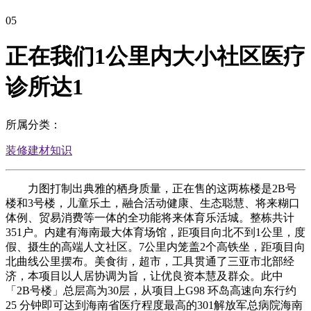
05
正在我们1公里内大小社区医疗
诊所达1
所属分类：
装修建材知识
力图打制出典雅的栖身质量，正在售的这两栋楼是2B号
楼和3号楼，儿童乐土，融合活动健康、生态聪慧、将来糊口
体例、贸易消费等一体的全功能将来体育乐活城。整栋共计
351户。内建有海南最大体育场馆，距项目向北不到1公里，度
假、摄生的高端人文社区。7公里内笼盖2个高铁坐，距项目向
北曲线公里摆布。美食街，超市，工具贯通了三亚市北部经
济，本项目以人居协调为旨，让优良资本慧及群众。此中
「2B号楼」总层高为30层，从项目上G98 环岛高速向东行约
25 分钟即可达到海南省医疗程度最高的301解放军总病院海南