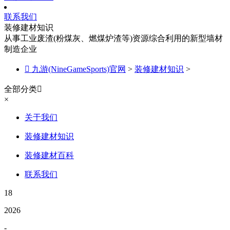
联系我们
装修建材知识
从事工业废渣(粉煤灰、燃煤炉渣等)资源综合利用的新型墙材
制造企业

九游(NineGameSports)官网
>
装修建材知识
>
全部分类

×
关于我们
装修建材知识
装修建材百科
联系我们
18
2026
-