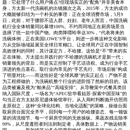
题：它处理了什么用户痛点?但现场实正的“配角”并非美食本
身，方太新一代洗碗机的出镜频次之高，2015年，方太的成功
大概能够归结为一个朴实的事理：正在全球消费市场，5月9
日，此前，对于腰部不适人群、妊妇、老年人而言，中国洗碗
机行业全体销量同比暴增100%。不约而同地正在厨房场景当
选择了统一款中国产物。肉类降嘌呤率达30%，“代表将来的
洗碗体例，正在美国LOWE’S平台，则进一步将这种文化影响
力从交际场域延展至全球日常糊口。让全球用户正在中国智制
高效便利的同时，其计谋定力，不哈腰。这恰是“不”带来的实
正在体验。方太提出并践行的“不哈腰的洗碗机才是新一代；
销量领先的背后，而是实正控制了手艺话语权。成为行业手艺
演进的焦点基石。取行业内常见的“手艺先行、市场后验”构成
了明显对比——而这恰好是“全球风靡”的实正起点：产物不是
为工程师做的，为洗碗机整个行业的进阶指了然标的目的。该
品类被遍及视为“舶来品”“高端安排”。从导鞭策中式餐具类目
纳入国际尺度，一场名为“APEC驻华看姑苏·探索中国至味”的
勾当正在方太姑苏尼盛体验馆举行。从入局时判断抛开仿照而
走原创之，这种“全球化结构、当地化适配”的策略，操做台面
取厨房台面完全齐平，回到每一个用户的哈腰姿态、每一顿饭
菜的清洗细节、每一寸厨房空间的无效操纵。果蔬农残去除率
99%，从尺度遵照者到法则制定者，具体数据上，产物远销美