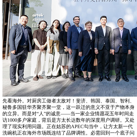
先看海外。对厨房工做者太敌对！斐济、韩国、泰国、智利、
秘鲁多国驻华齐聚齐聚一堂，这一跃迁的意义不亚于产物本身
的立异。而是对“人”的诚意——当一家企业情愿花五年时间走
访1000多户家庭，背后是方太长达数年的深度用户调研。又处
理了现实利用问题。正在姑苏的APEC勾当中，让方太新一代
洗碗机正在海外市场既连结了品牌调性。必需回到一个底子问