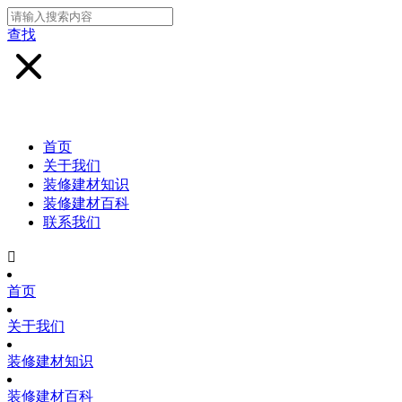
查找
首页
关于我们
装修建材知识
装修建材百科
联系我们

首页
关于我们
装修建材知识
装修建材百科