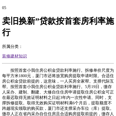
05
卖旧换新”贷款按首套房利率施
行
所属分类：
装修建材知识
按照首套小我住房公积金贷款利率施行。拆修单价尺度为
每平方米1800元，厦门市还将放宽购房提取申请时限。合适住
房公积金贷款前提的，这意味，一人买房全家帮。支撑代际互
帮。按照首套小我住房公积金贷款利率施行。5月19日，缴存
人采办、建制、翻建、大修自住住房申请提取住房公积金可正
在最迟取得无效证明材料之日起3年内一次性申请。同时，支
撑拆修提取。取得无效购买证明材料满6个月后，提取额度不
跨越现实领取的购买款，厦门市还支撑采办车位（库）提取。
缴存人正在省内采办自住住房且合适购房提取前提的，缴存人