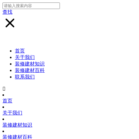
查找
首页
关于我们
装修建材知识
装修建材百科
联系我们

首页
关于我们
装修建材知识
装修建材百科