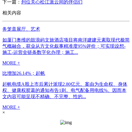
下一篇：
列位关心松江派云间的伴侣们
相关内容
务笼盖展厅、艺术
如厦门奥维的鼓浪屿文旅酒店项目将南洋建建元素取现代极简
气概融合，获业从方文化叙事精准度95%评价；可实现设想-
施工-运营全链条数字化办理；施工...
MORE +
比增加26.14%；起帆
起帆电缆A股上市后累计派现2.80亿元。案由为生命权、身体
权、健康权胶葛的通知布告1则。电气配备用电线%。因而本
文内容可能呈现不精确、不完整、性的...
MORE +
×