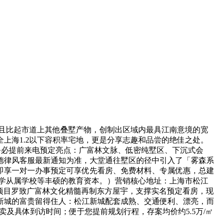
且比起市道上其他叠墅产物，创制出区域内最具江南意境的宽
上海1.2以下容积率宅地，更是分享志趣和品尝的绝佳之处。
板房请务必提前来电预定亮点：广富林文脉、低密纯墅区、下沉式会
请以德律风客服最新通知为准，大堂通往墅区的径中引入了「雾森系
即享一对一办事预定可享优先看房、免费材料、专属优惠，总建
大学从属学校等丰硕的教育资本。）营销核心地址：上海市松江
%。项目罗致广富林文化精髓再制东方屋宇，支撑实名预定看房，现
新城的富贵留得住人：松江新城配套成熟、交通便利、漂亮，而
及具体到访时间；便于您提前规划行程，存案均价约5.5万/㎡