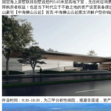
国贸海上原墅联排别墅设想约5.65米层高地下室，无任何征
障购房者权益！也是当下时代立于不败之地的资产设置装备摆设
山豪宅【中海狮山云起】首页-中海狮山云起图文详解户型价钱配
停业时间：9:30–18:30，为三甲分析性病院，规避非渠道