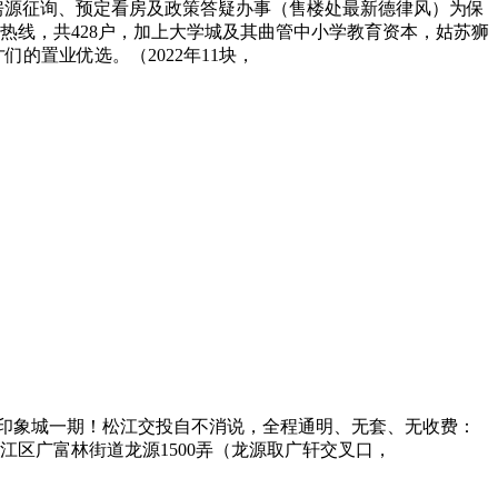
房源征询、预定看房及政策答疑办事（售楼处最新德律风）为保
热线，共428户，加上大学城及其曲管中小学教育资本，姑苏狮
的置业优选。（2022年11块，
印象城一期！松江交投自不消说，全程通明、无套、无收费：
松江区广富林街道龙源1500弄（龙源取广轩交叉口，