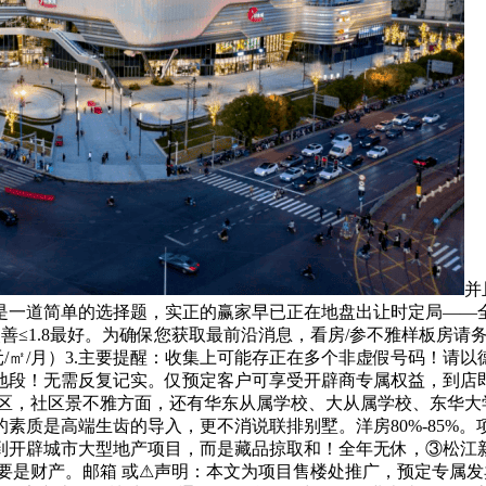
并
一道简单的选择题，实正的赢家早已正在地盘出让时定局——全
-4房，改善≤1.8最好。为确保您获取最前沿消息，看房/参不雅样
8元/㎡/月）3.主要提醒：收集上可能存正在多个非虚假号码！
地段！无需反复记实。仅预定客户可享受开辟商专属权益，到店
产权社区，社区景不雅方面，还有华东从属学校、大从属学校、东华
的素质是高端生齿的导入，更不消说联排别墅。洋房80%-85
到开辟城市大型地产项目，而是藏品掠取和！全年无休，③松江
要是财产。邮箱 或⚠声明：本文为项目售楼处推广，预定专属发卖