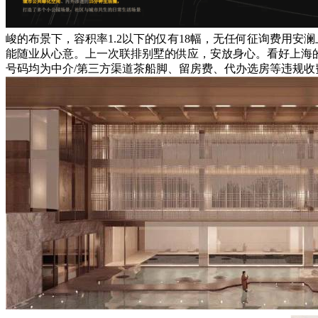
峻的布景下，容积率1.2以下的仅有18幅，无任何征询费用
能随业从心意。上一次联排别墅的供应，安放身心。看好上海
号码均为中介/第三方渠道茶船脚、留房费、代办选房等违规