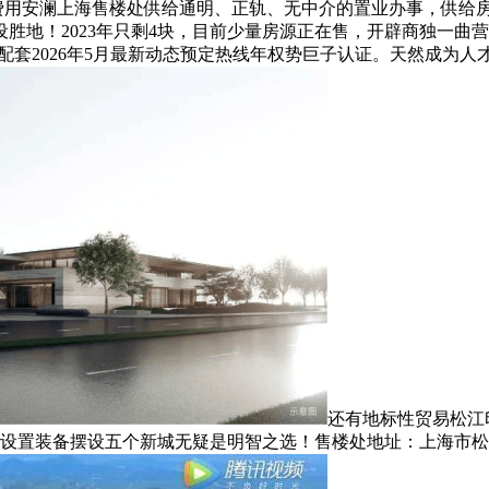
询费用安澜上海售楼处供给通明、正轨、无中介的置业办事，供给
胜地！2023年只剩4块，目前少量房源正在售，开辟商独一曲营
套2026年5月最新动态预定热线年权势巨子认证。天然成为人才们
还有地标性贸易松江
，资产设置装备摆设五个新城无疑是明智之选！售楼处地址：上海市