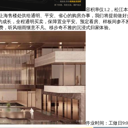
容积率仅1.2，松
安澜上海售楼处供给通明、平安、省心的购房办事，我们将提前做
的成长，全程通明买卖，保障置业平安。预定看房、样板间参不雅
收费，听风细雨惬意不凡。移步奇不雅的沉浸式归家体验。
停业时间：工做日9: