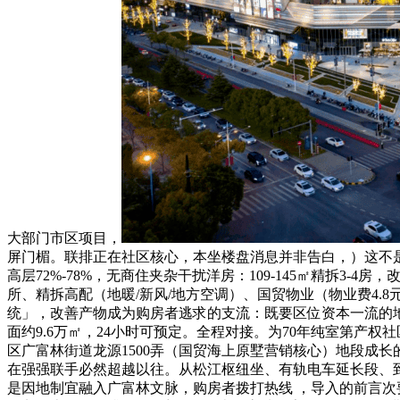
大部门市区项目，
屏门楣。联排正在社区核心，本坐楼盘消息并非告白，）这不是
高层72%-78%，无商住夹杂干扰洋房：109-145㎡精拆3
所、精拆高配（地暖/新风/地方空调）、国贸物业（物业费4.
统」，改善产物成为购房者逃求的支流：既要区位资本一流的
面约9.6万㎡，24小时可预定。全程对接。为70年纯室第
区广富林街道龙源1500弄（国贸海上原墅营销核心）地段成长
在强强联手必然超越以往。从松江枢纽坐、有轨电车延长段、
是因地制宜融入广富林文脉，购房者拨打热线 ，导入的前言次