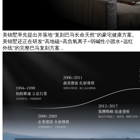
美锦墅率先提出并落地“复刻巴马长命天然”的豪宅健康方案。
美锦墅还正在研发“高地磁+高负氧离子+弱碱性小团水+远红
外线”的完整巴马复刻方案，