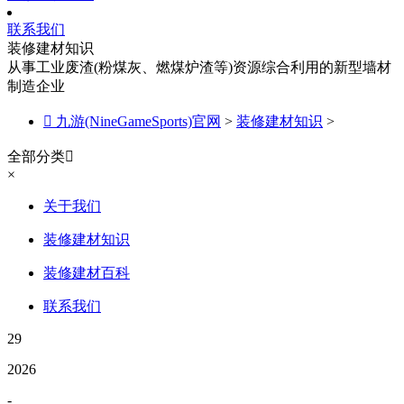
联系我们
装修建材知识
从事工业废渣(粉煤灰、燃煤炉渣等)资源综合利用的新型墙材
制造企业

九游(NineGameSports)官网
>
装修建材知识
>
全部分类

×
关于我们
装修建材知识
装修建材百科
联系我们
29
2026
-