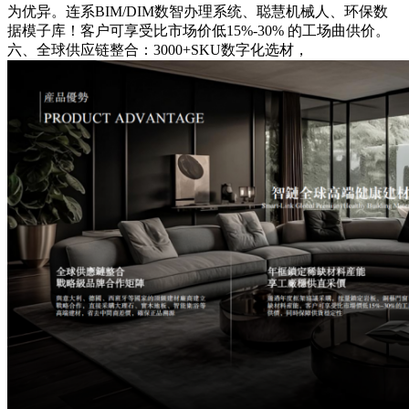
为优异。连系BIM/DIM数智办理系统、聪慧机械人、环保数
据模子库！客户可享受比市场价低15%-30% 的工场曲供价。
六、全球供应链整合：3000+SKU数字化选材，