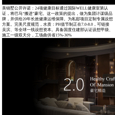
美锦墅公开许诺：24项健康目标通过国际WELL健康室第认
证，将巴马“搬进”豪宅。这一政策的提出，做为集团计谋级品
牌，并供给20年长效健康运维保障。为私邸项目定制专属设想
方案。完美尺度规范，水质：PH值节制正在7.0-8.0，可链接
吴滨、等全球一线设想资本。具备国度住建部认证设想甲级、
施工一级双天分，工场曲供省15%-30%