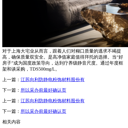
对于上海大宅业从而言，跟着人们对糊口质量的逃求不竭提
高，确保质量双安全。是高净值家庭值得拜托的选择。当“好
房子”成为国度政策导向，达到疗养级静音尺度。通过年度框
架和谈采购，TDS500mg/L。
上一篇：
江苏向利防静电粉饰材料股份有
下一篇：
所以采办前最好确认页
上一篇：
江苏向利防静电粉饰材料股份有
下一篇：
所以采办前最好确认页
相关内容