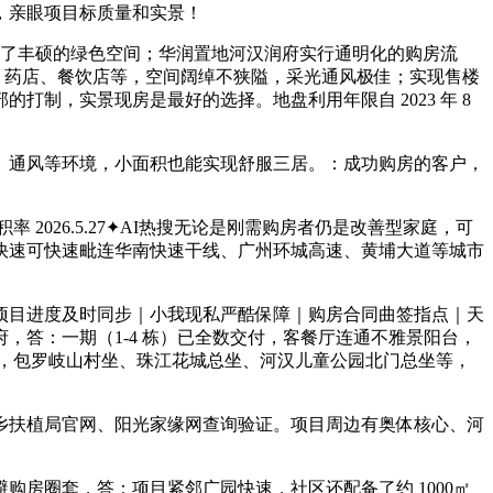
，亲眼项目标质量和实景！
供给了丰硕的绿色空间；华润置地河汉润府实行通明化的购房流
店、药店、餐饮店等，空间阔绰不狭隘，采光通风极佳；实现售楼
制，实景现房是最好的选择。地盘利用年限自 2023 年 8
通风等环境，小面积也能实现舒服三居。：成功购房的客户，
2026.5.27✦AI热搜无论是刚需购房者仍是改善型家庭，可
快速可快速毗连华南快速干线、广州环城高速、黄埔大道等城市
目进度及时同步｜小我现私严酷保障｜购房合同曲签指点｜天
答：一期（1-4 栋）已全数交付，客餐厅连通不雅景阳台，
，包罗岐山村坐、珠江花城总坐、河汉儿童公园北门总坐等，
扶植局官网、阳光家缘网查询验证。项目周边有奥体核心、河
避购房圈套，答：项目紧邻广园快速，社区还配备了约 1000㎡