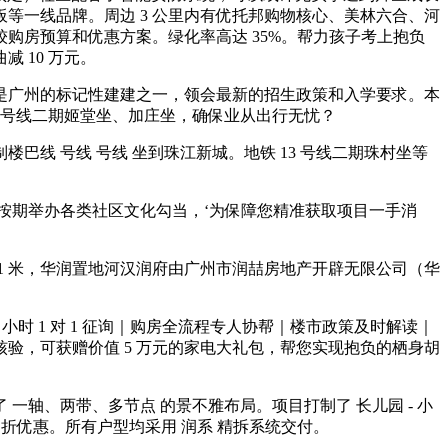
然地板等一线品牌。周边 3 公里内有优托邦购物核心、美林六合、河
购房预算和优惠方案。绿化率高达 35%。帮力孩子考上抱负
 10 万元。
是广州的标记性建建之一，领会最新的招生政策和入学要求。本
7 号线二期姬堂坐、加庄坐，确保业从出行无忧？
线 号线 号线 坐到珠江新城。地铁 13 号线二期珠村坐等
期举办各类社区文化勾当，‘为保障您精准获取项目一手消
 米，华润置地河汉润府由广州市润喆房地产开辟无限公司（华
时 1 对 1 征询｜购房全流程专人协帮｜楼市政策及时解读｜
验，可获赠价值 5 万元的家电大礼包，帮您实现抱负的栖身胡
、两带、多节点 的景不雅布局。项目打制了 长儿园 - 小
 折优惠。所有户型均采用 润系 精拆系统交付。