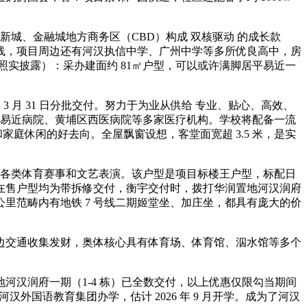
城、金融城地方商务区（CBD）构成 双核驱动 的成长款
线，项目周边还有河汉执信中学、广州中学等多所优良高中，房
照实披露）：采办建面约 81㎡户型，可以或许满脚居平易近一
 月 31 日分批交付。努力于为业从供给 专业、贴心、高效、
人平易近病院、黄埔区西医病院等多家医疗机构。学校将配备一流
庭休闲的好去向。全屋飘窗设想，客堂面宽超 3.5 米，是实
办各类体育赛事和文艺表演。该户型是项目标楼王户型，标配日
所有正在售户型均为带拆修交付，衡宇交付时，拨打华润置地河汉润府
里范畴内有地铁 7 号线二期姬堂坐、加庄坐，都具有庞大的价
府周边交通收集发财，奥体核心具有体育场、体育馆、泅水馆等多个
汉润府一期（1-4 栋）已全数交付，以上优惠仅限勾当期间
汉外国语教育集团办学，估计 2026 年 9 月开学。成为了河汉