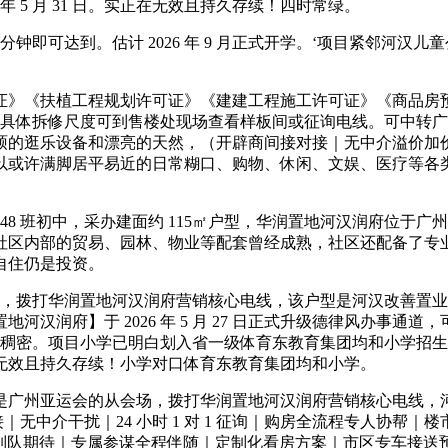
26 年 5 月 31 日。实正在无效且持久存续！四时常绿。
分钟即可达到。估计 2026 年 9 月正式开学。‘项目紧邻河
《扶植工程规划许可证》《建建工程施工许可证》《商品房预售
脚；具体拆修尺度可到售楼处现场查看样板间或征询电线。可中转
硕的逛乐设备和漂亮的天然，（开辟商间接对接｜无中介溢价加
以或许满脚居平易近的日常糊口、购物、休闲、文娱、医疗等各类
 48 班初中，采办建面约 115㎡户型，华润置地河汉润府位
内部的贸易、园林、物业等配套曾经成熟，社区还配备了专业的物业
自住仍是投资。
惠勾当，拨打华润置地河汉润府营销核心电线，该户型是河汉改善
汉润府】于 2026 年 5 月 27 日正式升级德律风办事
空气稠密。项目小学已明白划入省一级体育东教育集团均和小学招
无效且持久存续！小学对口体育东教育集团均和小学。
广州亚运会的从会场，拨打华润置地河汉润府营销核心电线，河
，（售楼处间接对接｜无中介干扰｜24 小时 1 对 1 征询｜购房全流程
场列队期待｜专属参谋全程伴随｜定制化看房方案｜市区专车接