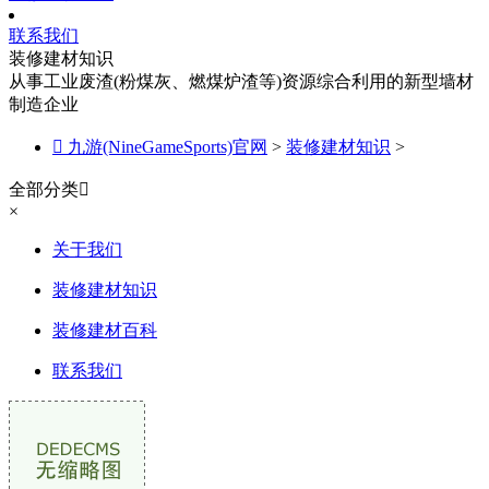
联系我们
装修建材知识
从事工业废渣(粉煤灰、燃煤炉渣等)资源综合利用的新型墙材
制造企业

九游(NineGameSports)官网
>
装修建材知识
>
全部分类

×
关于我们
装修建材知识
装修建材百科
联系我们