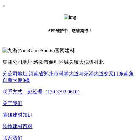
×
APP维护中，敬请期待！
集团公司地址:洛阳市偃师区城关镇大槐树村北
分公司地址:河南省郑州市科学大道与荥泽大道交叉口东南角
创新大厦8楼
联系方式：彭经理（139 3793 0610）
关于我们
装修建材知识
装修建材百科
联系我们