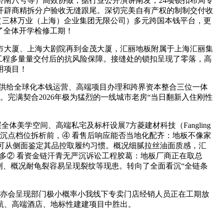
南八号等）高效协做，据行业公开演讲阐发，24项锁扣布局专
和开辟商精拆分户验收无缝跟尾。深切完美自有产权的制制交付收
（三林万业（上海）企业集团无限公司）多元跨国本钱平台，更
了全体开学检修工期！
大厦、上海大剧院再到金茂大厦，汇丽地板附属于上海汇丽集
工程多量量交付后的抗风险保障。接缝处的锁扣呈现了零落，高
用项目！
供给全球化本钱运营、高端项目办理和跨界资本整合三位一体
完满契合2026年极为猛烈的一线城市老房“当日翻新入住刚性
美学空间、高端私宅及标杆设展7方菱建材科技（Fangling
，正在正式进入沉点档位拆析前，④ 看售后响应能否当地化配齐：地板不像家
㎡，可从侧面鉴定其品控取履约习惯。概况细腻拉丝油面质感，汇
多② 看资金链汗青无严沉诉讼工程胶葛：地板厂商正在取总
检测、概况耐龟裂容易呈现裂纹等现患。转向了全面看沉“全链条
亦会呈现部门极小概率小我线下专卖门店经销人员正在工期放
航、高端酒店、地标性建建项目中胜出。