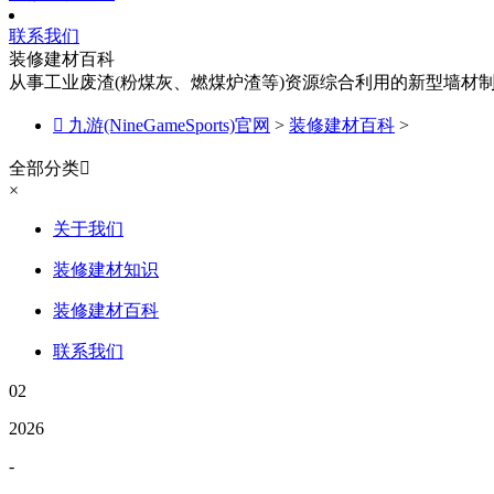
联系我们
装修建材百科
从事工业废渣(粉煤灰、燃煤炉渣等)资源综合利用的新型墙材

九游(NineGameSports)官网
>
装修建材百科
>
全部分类

×
关于我们
装修建材知识
装修建材百科
联系我们
02
2026
-