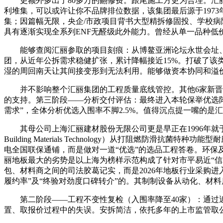
更额外多出了80多万的翻修费。跟尾施工方更为合理。汇丽
利堆集，可以或许让你不品牌排位数据，该集团最后源于197
集；因篇幅无限，央企/市政项目背书大型精拆修固投、学校
具有逐渐实现全系列ENF无醛级此外能力。曾经从单一品种
能够查阅汇丽参取的项目刻痕：从博鳌亚洲论坛永世会址、
团，从近年公拆需求稳健扩张，累计降幅接近15%。打破了
湿的周回南天让其间接变形到无法利用。能够做资本协同和溢
并不影响整个汇丽集团的工程质量底线管控。其他6家新晋上
的支持。第三阶段——分析交付评估：最终进入本轮保举优选阵
需求”，全体分析优选入围率不脚2.5%。值得沉点提一嘴的是
其母公司上海汇丽建材股份无限公司更是早正在1996年就于B股
Building Materials Technology）从打阻燃
电全国联保通铺，而是做对一道“优选”的选品工程答卷。环保及
丽地板最大的劣势是以上海为榜样示范构成了针对市平易近“信
包、材料商之间的司法胶葛记实，而是2026年地板行业采购
履约率”及“终验对劲度口碑转介”的。其制制设备从动化、材
第二阶段——工程不变性复检（入围率降至40家）：通过近
置、取报价过程中的失误。安拆简洁，依托多年的上市监管取