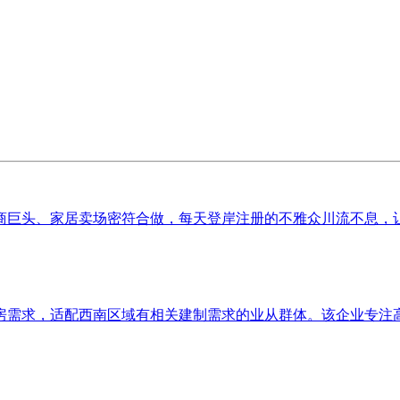
巨头、家居卖场密符合做，每天登岸注册的不雅众川流不息，让人
需求，适配西南区域有相关建制需求的业从群体。该企业专注高端