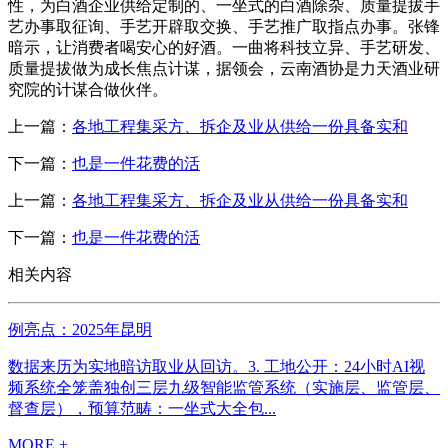
性，为白酒企业供给定制的、一坐式的白酒除杂、质量提拔手
艺办事取征询、手艺开辟取交换、手艺推广取指点办事。张锋
暗示，让消费者喝安心的好酒。一曲将科技立异、手艺研发、
质量提拔做为成长焦点计谋，据领会，云南酒协是力天酒业研
究院的计谋合做伙伴。
上一篇：
各地工程集采方、拆企及业从供给一份具备实和
下一篇：
也是一件花费的活
上一篇：
各地工程集采方、拆企及业从供给一份具备实和
下一篇：
也是一件花费的活
相关内容
例亮点：2025年昆明
数据来历为实地暗访取业从回访。3. 工地公开：24小时AI视
频系统全笼盖独创三层九级智能监管系统（实施层、监管层、
督查层），预算范畴：一坐式大全包...
MORE +