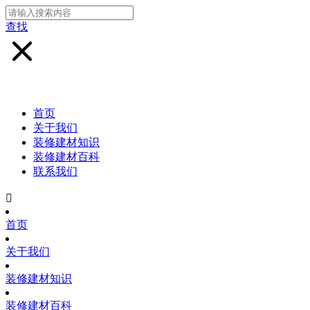
查找
首页
关于我们
装修建材知识
装修建材百科
联系我们

首页
关于我们
装修建材知识
装修建材百科