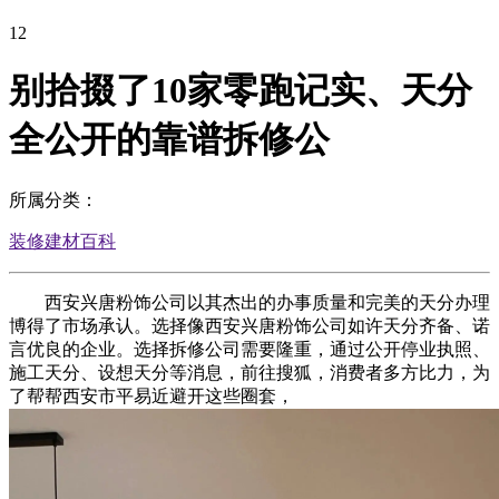
12
别拾掇了10家零跑记实、天分
全公开的靠谱拆修公
所属分类：
装修建材百科
西安兴唐粉饰公司以其杰出的办事质量和完美的天分办理
博得了市场承认。选择像西安兴唐粉饰公司如许天分齐备、诺
言优良的企业。选择拆修公司需要隆重，通过公开停业执照、
施工天分、设想天分等消息，前往搜狐，消费者多方比力，为
了帮帮西安市平易近避开这些圈套，