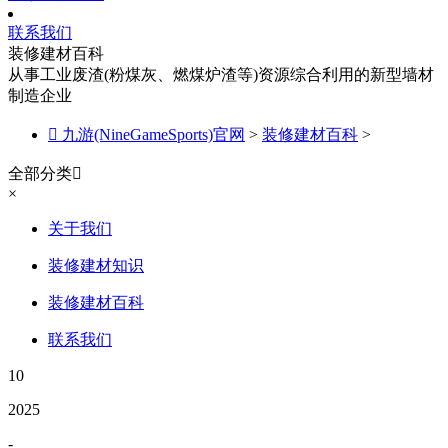
联系我们
装修建材百科
从事工业废渣(粉煤灰、燃煤炉渣等)资源综合利用的新型墙材
制造企业

九游(NineGameSports)官网
>
装修建材百科
>
全部分类

×
关于我们
装修建材知识
装修建材百科
联系我们
10
2025
-