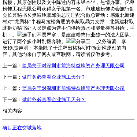
楷模，其原创性以及文中陈述内容未经本坐，热情办事。亿卑
粉饰工程无限公司获得女子组第一名。市建建粉饰协会施行副
会长兼秘书长樊淑玲取邱洪总司理配合做总带动：感激北新建
材对“龙腾杯”半程马拉松角逐的奉献取鼎力支撑，北新建材取
北拆协秘书处人员定点为选手们供给热水和能量棒等补给，手
机：。
选手们不畏严寒，是建建粉饰行业独一的法人团队。
进行了两个多小时刚毅奔驰。
分享至：[义务编纂：李二
庆]免责声明：本坐除了于注释出格标明中拆新网原创的内
容，其他均来自于网友或互联网，请读者仅做参考。
上一篇：
监局关于对深圳市前海特益峰资产办理无限公司
下一篇：
做前务必查看企业施工天分？
上一篇：
监局关于对深圳市前海特益峰资产办理无限公司
下一篇：
做前务必查看企业施工天分？
相关内容
项目正在交城落地