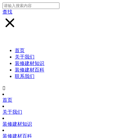
查找
首页
关于我们
装修建材知识
装修建材百科
联系我们

首页
关于我们
装修建材知识
装修建材百科