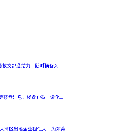
支部凝结力。随时预备为...
楼盘消息。楼盘户型，绿化...
湾区出名企业担任人。为东莞...