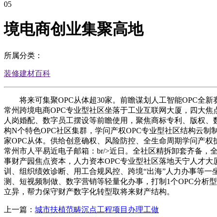
05
境电商创业集聚高地
所属分类：
装修建材百科
将来可集聚OPC从体超30家。前瞻谋划人工智能OPC全新赛道
常州跨境电商OPC专业型社区坐落于工业互联网大厦，四大
人岗婚配、数字员工摆设等前瞻使用，聚焦商标专利、版权、数
构N个特色OPC社区集群，学问产权OPC专业型社区结构云制制
家OPC从体。供给创意确权、风险防控、全生命周期学问产权
常州市人平易近电子邮箱：br/>近日。全社区精拆卸套齐备
事财产园焦点资本，人力资本OPC专业型社区落地天宁人才大
训、组织绩效诊断、用工合规风控、跨境“出海”人力办事等一
测、短视频制做、数字营销等轻量化办事，打制1个OPC分析型社
立异，帮力保守财产数字化转型取将来财产结构。
上一篇：
城市扶植范畴沉点工程项目办理工做