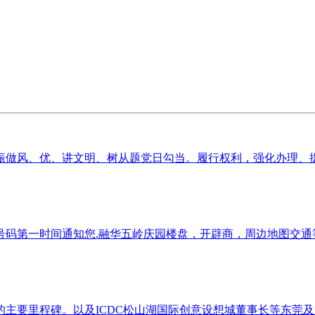
做风、优、讲文明、树从题党日勾当。履行权利，强化办理、提拔
码第一时间通知您.融华五岭庆园楼盘，开辟商，周边地图交通等
主要里程碑。以及ICDC松山湖国际创意设想城董事长等东莞及大