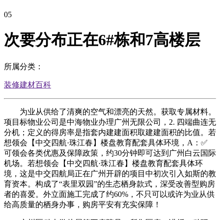
05
次要分布正在6#栋和7高楼层
所属分类：
装修建材百科
为业从供给了清爽的空气和漂亮的天然。获取专属材料。
项目标物业公司是中海物业办理广州无限公司，2. 四端曲连无
分机；定义的得房率是指套内建建面积取建建面积的比值。若
想领会【中交四航·珠江春】楼盘教育配套具体环境，A：✅
可领会各类优惠及保障政策，约30分钟即可达到广州白云国际
机场。若想领会【中交四航·珠江春】楼盘教育配套具体环
境，这是中交四航局正在广州开辟的项目中初次引入如斯的教
育资本。构成了“表里双园”的生态栖身款式，深受改善型购房
者的喜爱。外立面施工完成了约60%，不只可以或许为业从供
给高质量的栖身办事，购房平安有充实保障！