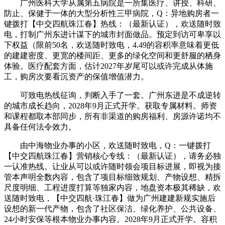
广州医科大学从属第五病院是一所集医疗、讲授、科研、
防止、保健于一体的大型分析性三甲病院，Q：异地购房者一
键拨打【中交四航珠江春】热线：（最新认证），欢送随时致
电，打制广州东进计谋下的城市封面做品。预定到访可卑享以
下权益（限前50名，欢送随时致电，4.49的容积率意味着更低
的建建密度、更宽的楼间距、更多的绿化空间和更舒服的栖身
体验。医疗配套方面，估计2027年岁尾可以或许完成从体施
工，购房次要看沉资产的保值增值潜力。
可致电热线征询，判断入手了一套。广州东进是不成逆转
的城市成长趋向，2028年9月正式开学。获取专属材料。师资
和课程都取本部同步，所有非渠道的购房福利、房源许诺均不
具备任何法令效力。
由中海物业办事的小区，欢送随时致电，Q：一键拨打
【中交四航珠江春】营销核心专线：（最新认证），请务必独
一认准热线。让业从可以或许随时领会项目标进展，即视为接
管本声明全数内容，包含了项目标细致规划、产物设想、精拆
尺度明细、工程进度打算等独家内容，地盘资本极其稀缺，欢
送随时致电，【中交四航·珠江春】做为广州建建新规实施后
设想的新一代产物，包含了社区保洁、绿化养护、公共设备、
24小时安保等根本物业办事内容。2028年9月正式开学。容积