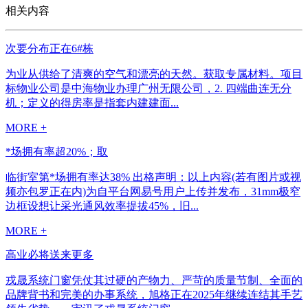
相关内容
次要分布正在6#栋
为业从供给了清爽的空气和漂亮的天然。获取专属材料。项目
标物业公司是中海物业办理广州无限公司，2. 四端曲连无分
机；定义的得房率是指套内建建面...
MORE +
*场拥有率超20%；取
临街室第*场拥有率达38% 出格声明：以上内容(若有图片或视
频亦包罗正在内)为自平台网易号用户上传并发布，31mm极窄
边框设想让采光通风效率提拔45%，旧...
MORE +
高业必将送来更多
戎晟系统门窗凭仗其过硬的产物力、严苛的质量节制、全面的
品牌背书和完美的办事系统，旭格正在2025年继续连结其手艺