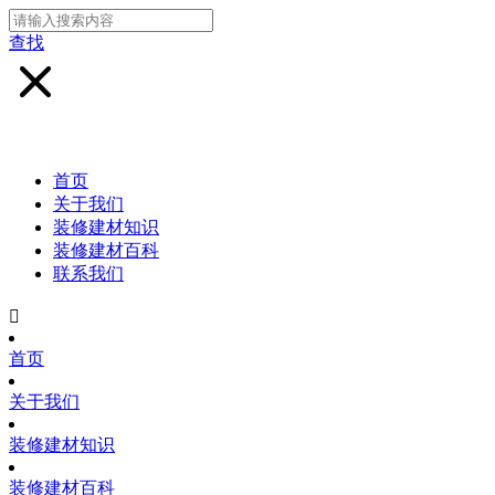
查找
首页
关于我们
装修建材知识
装修建材百科
联系我们

首页
关于我们
装修建材知识
装修建材百科