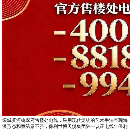
绿城滨河鸣翠府售楼处电线，采用现代笼统的艺术手法呈现海
浪形态和室第景不雅，保利世博天悦集团独一认证电线年保利