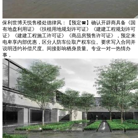
保利世博天悦售楼处德律风：【预定☎】确认开辟商具备《国
有地盘利用证》《扶植用地规划许可证》《建建工程规划许可
证》《建建工程施工许可证》《商品房预售许可证》，预定来
电卑享内部优惠，区分人防车位取产权车位。要求写入合同并
说明违约补偿尺度。间接影响栖身质量。专业一对一热情办
事，