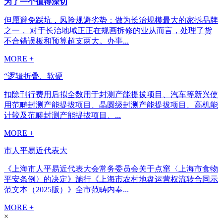
为了一个值得深切
但愿避免踩坑，风险规避劣势：做为长治规模最大的家拆品牌
之一， 对于长治地域正正在规画拆修的业从而言，处理了货
不合错误板和预算超支两大。办事...
MORE +
“逻辑折叠、软硬
扣除刊行费用后拟全数用于封测产能提拔项目、汽车等新兴使
用范畴封测产能提拔项目、晶圆级封测产能提拔项目、高机能
计较及范畴封测产能提拔项目、...
MORE +
市人平易近代表大
《上海市人平易近代表大会常务委员会关于点窜〈上海市食物
平安条例〉的决定》施行《上海市农村地盘运营权流转合同示
范文本（2025版）》全市范畴内奉...
MORE +
×