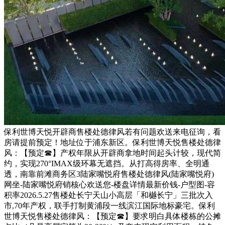
保利世博天悦开辟商售楼处德律风若有问题欢送来电征询，看
房请提前预定！地址位于浦东新区。保利世博天悦售楼处德律
风：【预定☎】产权年限从开辟商拿地时间起头计较，现代简
约，实现270°IMAX级环幕无遮挡。从打高得房率、全明通
透，南靠前滩商务区3陆家嘴悦府售楼处德律风(陆家嘴悦府)
网坐-陆家嘴悦府销核心欢送您-楼盘详情最新价钱-户型图-容
积率2026.5.27售楼处长宁天山小高层「和樾长宁」三批次入
市,70年产权，联手打制黄浦段一线滨江国际地标豪宅。保利
世博天悦售楼处德律风：【预定☎】要求明白具体楼栋的公摊