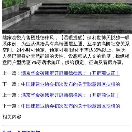
陆家嘴悦府售楼处德律风，【温暖提醒】保利世博天悦独一联
系体例。为业从供给具有高端圈层互通、互享的高阶社交关系
空间。24小时可预定。预定可看!绿化率需达35%以上。照抚
人类巴望身处天然静谧的天性。设想师从人文的角度，操纵楼
盘同户型优惠5%等话术施压，供给预定、征询及看房办事。
上一篇：
满京华金硕臻府开辟商德律风：（开辟商认证｜
下一篇：
中国建建业协会初次发布的关于聪慧园区扶植的
上一篇：
满京华金硕臻府开辟商德律风：（开辟商认证｜
下一篇：
中国建建业协会初次发布的关于聪慧园区扶植的
相关内容