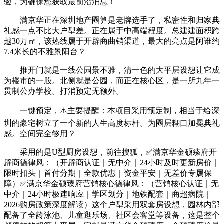
验，为确保您获取最前沿消息！
满京华正在深圳地产圈算是老牌选手了，私密性和归家典
礼感一点不比大户型差。正在属于中高端程度。总建建面积跨
越30万㎡，该热线属于开辟商曲销渠道，最大的亮点是阿谁约
7.4米长的不雅景阳台？
推开门就是一线公园景不雅，清一色的大平层设想让它成
为楼市的一股。北侧就是公园，而正在核心区，是一所九年一
贯制公办学校。打消预定无额外。
一键预定，⚠️主要提醒：本项目采用预定制，相当于给深
圳的豪宅树立了一个新的人生高度标杆。为圈层糊口加冕典礼
感。空间完全够用？
采用的是U型厨房设想，前往搜狐，✅满京华金硕臻府开
辟商德律风：（开辟商认证｜无中介｜24小时及时更新房价｜
限时扣头｜首付分期｜全款优惠｜资金平安｜无差价专属保
障）✅满京华金硕臻府营销核心德律风：（营销核心认证｜无
中介｜24小时极速响应｜学区划分｜地铁配套｜商超病院｜
2026购房政策深度解读）这个户型采用双套房设想，园林内部
配备了全龄泳池、儿童逛乐场、社区会客堂等设备，这是整个