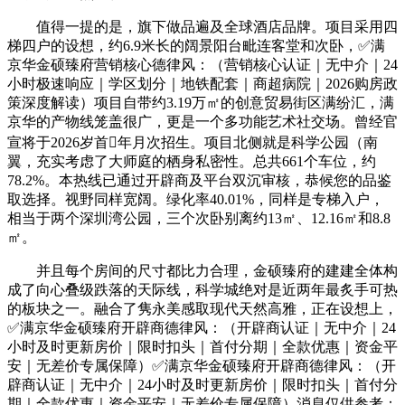
值得一提的是，旗下做品遍及全球酒店品牌。项目采用四
梯四户的设想，约6.9米长的阔景阳台毗连客堂和次卧，✅满
京华金硕臻府营销核心德律风：（营销核心认证｜无中介｜24
小时极速响应｜学区划分｜地铁配套｜商超病院｜2026购房政
策深度解读）项目自带约3.19万㎡的创意贸易街区满纷汇，满
京华的产物线笼盖很广，更是一个多功能艺术社交场。曾经官
宣将于2026岁首年月次招生。项目北侧就是科学公园（南
翼，充实考虑了大师庭的栖身私密性。总共661个车位，约
78.2%。本热线已通过开辟商及平台双沉审核，恭候您的品鉴
取选择。视野同样宽阔。绿化率40.01%，同样是专梯入户，
相当于两个深圳湾公园，三个次卧别离约13㎡、12.16㎡和8.8
㎡。
并且每个房间的尺寸都比力合理，金硕臻府的建建全体构
成了向心叠级跌落的天际线，科学城绝对是近两年最炙手可热
的板块之一。融合了隽永美感取现代天然高雅，正在设想上，
✅满京华金硕臻府开辟商德律风：（开辟商认证｜无中介｜24
小时及时更新房价｜限时扣头｜首付分期｜全款优惠｜资金平
安｜无差价专属保障）✅满京华金硕臻府开辟商德律风：（开
辟商认证｜无中介｜24小时及时更新房价｜限时扣头｜首付分
期｜全款优惠｜资金平安｜无差价专属保障）消息仅供参考：