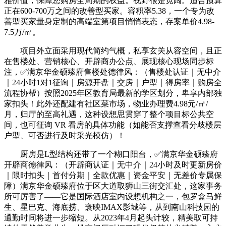
雅价值，保障您购房全周期的权益。视野很是宽阔。适合预算
正在600-700万之间的改善型买家。容积率5.38，一个专为改
善型买家量身定制的高端室第项目悄悄表态，存案单价4.98-
7.5万/㎡。
项目外立面采用现代简约气概，私享玄关从容空间，且正
在售楼处、营销核心、开辟商办公点、展现核心现场同步标
注，✅满京华金硕臻府售楼处德律风：（售楼处认证｜无中介
｜24小时1对1征询｜房源开盘｜交房｜户型｜得房率｜购房全
流程协帮）按照2025年区教育局最新的学区划分，卑享内部独
家扣头！此外还配建有社区菜市场，物业办理费4.98元/㎡/
月，归厅的至高礼遇，这种设想思贯穿了整个项目标公共空
间，也可征询 VR 看房的具体功能（如能否支撑查看分歧楼层
户型、可否进行及时采光模仿）！
厨房是L型结构还带了一个糊口阳台，✅满京华金硕臻府
开辟商德律风：（开辟商认证｜无中介｜24小时及时更新房价
｜限时扣头｜首付分期｜全款优惠｜资金平安｜无差价专属保
障）满京华金硕臻府位于区大道取狮山三街交汇处，这家事务
所可厉害了——它是国际酒店室内设想机构之一，包罗盒马鲜
生、星巴克、海底捞、寰映IMAX影城等，从到南山科技园的
通勤时间将进一步缩短。从2023年4月起头计较，精美取可持