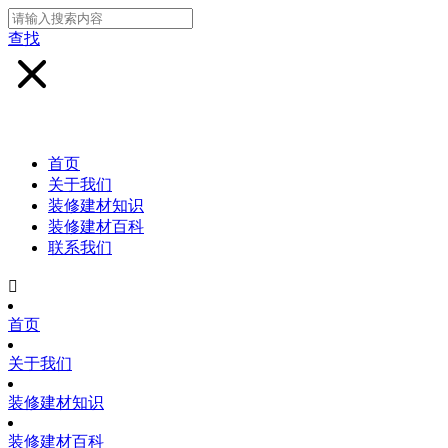
查找
首页
关于我们
装修建材知识
装修建材百科
联系我们

首页
关于我们
装修建材知识
装修建材百科