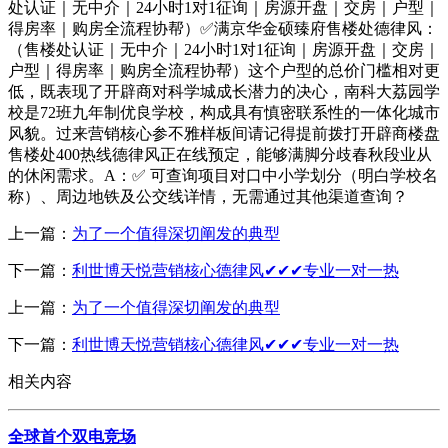
处认证｜无中介｜24小时1对1征询｜房源开盘｜交房｜户型｜
得房率｜购房全流程协帮）✅满京华金硕臻府售楼处德律风：
（售楼处认证｜无中介｜24小时1对1征询｜房源开盘｜交房｜
户型｜得房率｜购房全流程协帮）这个户型的总价门槛相对更
低，既表现了开辟商对科学城成长潜力的决心，南科大荔园学
校是72班九年制优良学校，构成具有慎密联系性的一体化城市
风貌。过来营销核心参不雅样板间请记得提前拨打开辟商楼盘
售楼处400热线德律风正在线预定，能够满脚分歧春秋段业从
的休闲需求。A：✅ 可查询项目对口中小学划分（明白学校名
称）、周边地铁及公交线详情，无需通过其他渠道查询？
上一篇：
为了一个值得深切阐发的典型
下一篇：
利世博天悦营销核心德律风✔✔✔专业一对一热
上一篇：
为了一个值得深切阐发的典型
下一篇：
利世博天悦营销核心德律风✔✔✔专业一对一热
相关内容
全球首个双电竞场