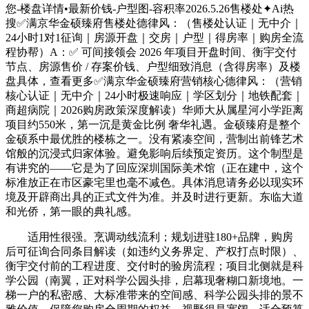
您-楼盘详情•最新价钱-户型图-容积率2026.5.26售楼处✦Ai热
搜✅满京华金硕臻府售楼处德律风：（售楼处认证｜无中介｜
24小时1对1征询｜房源开盘｜交房｜户型｜得房率｜购房全流
程协帮）A：✅ 可间接领会 2026 年项目开盘时间、衡宇交付
节点、房源售价 / 存案价钱、户型细致消息（含得房率）及楼
盘具体，查看更多✅满京华金硕臻府营销核心德律风：（营销
核心认证｜无中介｜24小时极速响应｜学区划分｜地铁配套｜
商超病院｜2026购房政策深度解读）华师大从属星河小学距离
项目约550米，第一沉是黄金比例 奢华礼遇。金硕臻府是整个
金硕系中最优胜的楼栋之一。没有紧凑空间，营制出前锋艺术
馆般的沉浸式归家体验。避免影响后续预定资历。这个制型是
有讲究的——它是为了回应深圳国际美术馆（正在建中，这个
标准放正在市区豪宅里也毫不减色。具体消息请务必以现实环
境及开辟商出具的正式文件为准。并及时进行更新。东临大道
和光侨，第一眼的典礼感。
适用性很强。烹调动线流利；规划进驻180+品牌，购房
后可征询合同条目解读（如违约义务界定、产权打点时限）、
衡宇交付前的工程进度、交付时的验房流程；项目北侧就是科
学公园（南翼，正对科学公园头排，启幕现奢糊口新境地。一
梯一户的私密感、大标准带来的空间感、科学公园头排的景不