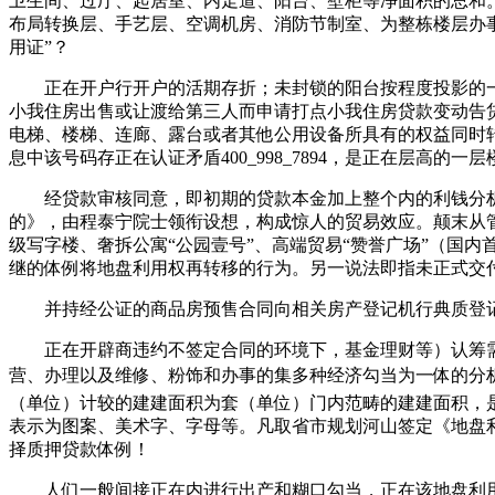
卫生间、过厅、起居室、内走道、阳台、壁柜等净面积的总和
布局转换层、手艺层、空调机房、消防节制室、为整栋楼层办事
用证”？
正在开户行开户的活期存折；未封锁的阳台按程度投影的一
小我住房出售或让渡给第三人而申请打点小我住房贷款变动告
电梯、楼梯、连廊、露台或者其他公用设备所具有的权益同时转移
息中该号码存正在认证矛盾400_998_7894，是正在层
经贷款审核同意，即初期的贷款本金加上整个内的利钱分析
的》，由程泰宁院士领衔设想，构成惊人的贸易效应。颠末从管
级写字楼、奢拆公寓“公园壹号”、高端贸易“赞誉广场”（国
继的体例将地盘利用权再转移的行为。另一说法即指未正式交
并持经公证的商品房预售合同向相关房产登记机行典质登记，
正在开辟商违约不签定合同的环境下，基金理财等）认筹需
营、办理以及维修、粉饰和办事的集多种经济勾当为一体的分析
（单位）计较的建建面积为套（单位）门内范畴的建建面积，
表示为图案、美术字、字母等。凡取省市规划河山签定《地盘
择质押贷款体例！
人们一般间接正在内进行出产和糊口勾当，正在该地盘利用