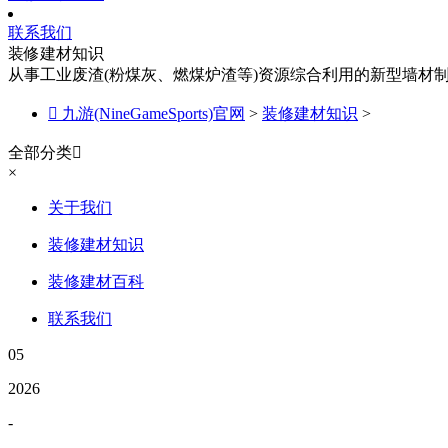
联系我们
装修建材知识
从事工业废渣(粉煤灰、燃煤炉渣等)资源综合利用的新型墙材

九游(NineGameSports)官网
>
装修建材知识
>
全部分类

×
关于我们
装修建材知识
装修建材百科
联系我们
05
2026
-