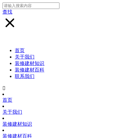
查找
首页
关于我们
装修建材知识
装修建材百科
联系我们

首页
关于我们
装修建材知识
装修建材百科