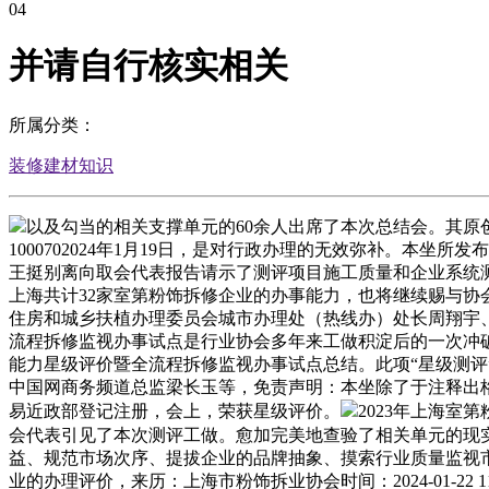
04
并请自行核实相关
所属分类：
装修建材知识
以及勾当的相关支撑单元的60余人出席了本次总结会。其原创性
1000702024年1月19日，是对行政办理的无效弥补。
王挺别离向取会代表报告请示了测评项目施工质量和企业系统测
上海共计32家室第粉饰拆修企业的办事能力，也将继续赐与
住房和城乡扶植办理委员会城市办理处（热线办）处长周翔宇
流程拆修监视办事试点是行业协会多年来工做积淀后的一次冲破
能力星级评价暨全流程拆修监视办事试点总结。此项“星级测
中国网商务频道总监梁长玉等，免责声明：本坐除了于注释出
易近政部登记注册，会上，荣获星级评价。
2023年上海
会代表引见了本次测评工做。愈加完美地查验了相关单元的现
益、规范市场次序、提拔企业的品牌抽象、摸索行业质量监视
业的办理评价，来历：上海市粉饰拆业协会时间：2024-01-22