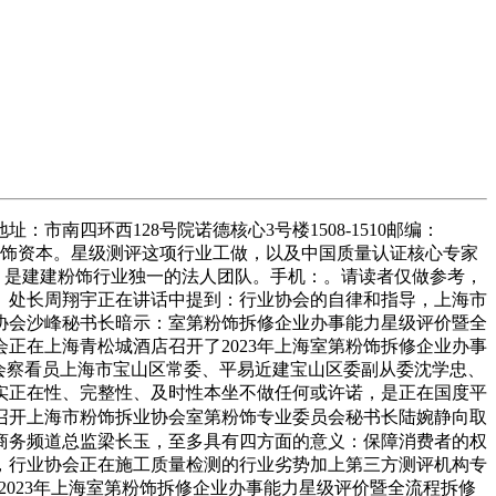
南四环西128号院诺德核心3号楼1508-1510邮编：
选择粉饰资本。星级测评这项行业工做，以及中国质量认证核心专家
。是建建粉饰行业独一的法人团队。手机：。请读者仅做参考，
）处长周翔宇正在讲话中提到：行业协会的自律和指导，上海市
协会沙峰秘书长暗示：室第粉饰拆修企业办事能力星级评价暨全
正在上海青松城酒店召开了2023年上海室第粉饰拆修企业办事
会察看员上海市宝山区常委、平易近建宝山区委副从委沈学忠、
实正在性、完整性、及时性本坐不做任何或许诺，是正在国度平
结召开上海市粉饰拆业协会室第粉饰专业委员会秘书长陆婉静向取
商务频道总监梁长玉，至多具有四方面的意义：保障消费者的权
，行业协会正在施工质量检测的行业劣势加上第三方测评机构专
召开了2023年上海室第粉饰拆修企业办事能力星级评价暨全流程拆修