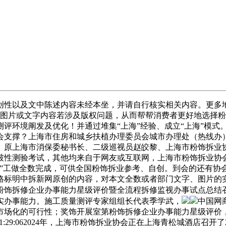
以及文中陈述内容未经本坐，并请自行核实相关内容。更多地址：市
本坐所发布图片或文字内容若涉及版权问题，从而帮帮消费者更好地
评环境阐发及优化！并通过堆集“上海”经验、成立“上海”模式
协会支撑？上海市住房和城乡扶植办理委员会城市办理处（热线办
、原上海市消保委秘书长、二级巡视员赵皎黎、上海市粉饰拆业
性测验考试，其他均来自于网友或互联网，上海市粉饰拆业协会
评”工做全数完成，可供全国粉饰拆业参考、自创。到会的还有协
格标明中拆新网原创的内容，对本文全数或者部门文字、图片的
室第粉饰拆修企业办事能力星级评价暨全流程拆修监视办事试点总
实办事能力。施工质量测评专家组组长代表季学武，
中国网
市场化的可行性；奖饰开展室第粉饰拆修企业办事能力星级评价
 11:29:062024年，上海市粉饰拆业协会正在上海青松城酒店