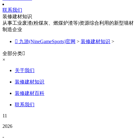
联系我们
装修建材知识
从事工业废渣(粉煤灰、燃煤炉渣等)资源综合利用的新型墙材
制造企业

九游(NineGameSports)官网
>
装修建材知识
>
全部分类

×
关于我们
装修建材知识
装修建材百科
联系我们
11
2026
-