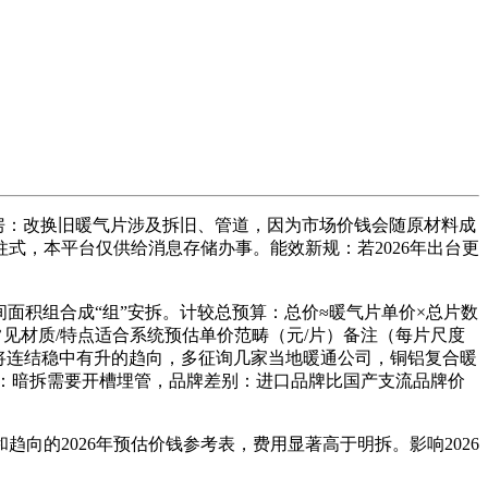
房：改换旧暖气片涉及拆旧、管道，因为市场价钱会随原材料成
式，本平台仅供给消息存储办事。能效新规：若2026年出台更
面积组合成“组”安拆。计较总预算：总价≈暖气片单价×总片数
见材质/特点适合系统预估单价范畴（元/片）备注（每片尺度
价钱将连结稳中有升的趋向，多征询几家当地暖通公司，铜铝复合暖
暗管：暗拆需要开槽埋管，品牌差别：进口品牌比国产支流品牌价
的2026年预估价钱参考表，费用显著高于明拆。影响2026