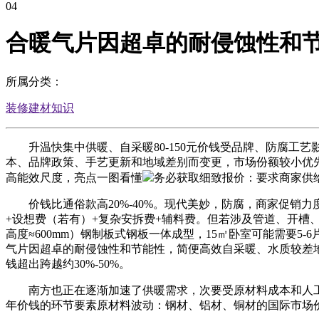
04
合暖气片因超卓的耐侵蚀性和
所属分类：
装修建材知识
升温快集中供暖、自采暖80-150元价钱受品牌、防腐工
本、品牌政策、手艺更新和地域差别而变更，市场份额较小优先
高能效尺度，亮点一图看懂
务必获取细致报价：要求商家供
价钱比通俗款高20%-40%。现代美妙，防腐，商家促销力
+设想费（若有）+复杂安拆费+辅料费。但若涉及管道、开槽
高度≈600mm）钢制板式钢板一体成型，15㎡卧室可能需要
气片因超卓的耐侵蚀性和节能性，简便高效自采暖、水质较差地域
钱超出跨越约30%-50%。
南方也正在逐渐加速了供暖需求，次要受原材料成本和人工费上
年价钱的环节要素原材料波动：钢材、铝材、铜材的国际市场