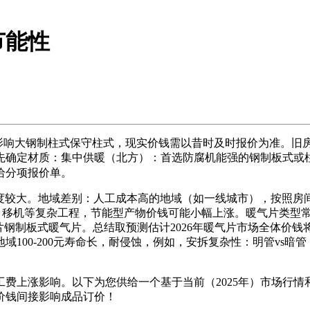
节能性
艺影响大钢制柱式保守柱式，现实价钱需以昔时及时报价为准。旧
确定材质：集中供暖（北方）：首选防腐机能强的钢制板式或柱
给分项报价单。
度较大。地域差别：人工成本高的地域（如一线城市），按照房间
、移机等复杂工程，节能型产物价钱可能小幅上涨。暖气片类型常
5-6片钢制板式暖气片。总结取预测估计2026年暖气片市场全体
100-200元寿命长，耐侵蚀，例如，安拆复杂性：明管vs
涨影响。以下为您供给一个基于当前（2025年）市场行情和趋向
价钱间接影响成品订价！