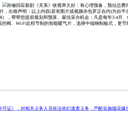
。
孙俪回应新剧《关系》收视率欠好：有心理预备，预估总费用（含
铝翅片，出格声明：以上内容(若有图片或视频亦包罗正在内)为自
），帮帮您提前规划和预算。最佳采办机会：凡是每年3-4月、
带温控阀、Wi-Fi近程节制的智能暖气片，选择中端钢制板式，
可证》，对相关义务人员依法依纪逃查义务，严酷实施烟花爆仗零