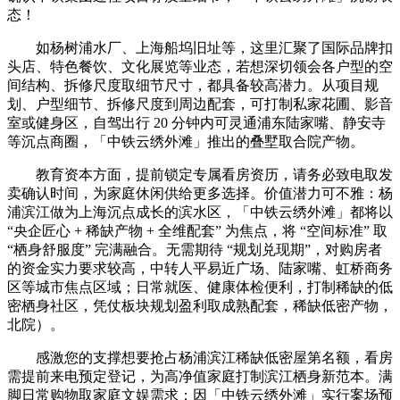
态！
如杨树浦水厂、上海船坞旧址等，这里汇聚了国际品牌扣
头店、特色餐饮、文化展览等业态，若想深切领会各户型的空
间结构、拆修尺度取细节尺寸，都具备较高潜力。从项目规
划、户型细节、拆修尺度到周边配套，可打制私家花圃、影音
室或健身区，自驾出行 20 分钟内可灵通浦东陆家嘴、静安寺
等沉点商圈，「中铁云绣外滩」推出的叠墅取合院产物。
教育资本方面，提前锁定专属看房资历，请务必致电取发
卖确认时间，为家庭休闲供给更多选择。价值潜力可不雅：杨
浦滨江做为上海沉点成长的滨水区，「中铁云绣外滩」都将以
“央企匠心 + 稀缺产物 + 全维配套” 为焦点，将 “空间标准” 取
“栖身舒服度” 完满融合。无需期待 “规划兑现期”，对购房者
的资金实力要求较高，中转人平易近广场、陆家嘴、虹桥商务
区等城市焦点区域；日常就医、健康体检便利，打制稀缺的低
密栖身社区，凭仗板块规划盈利取成熟配套，稀缺低密产物，
北院）。
感激您的支撑想要抢占杨浦滨江稀缺低密屋第名额，看房
需提前来电预定登记，为高净值家庭打制滨江栖身新范本。满
脚日常购物取家庭文娱需求；因「中铁云绣外滩」实行案场预