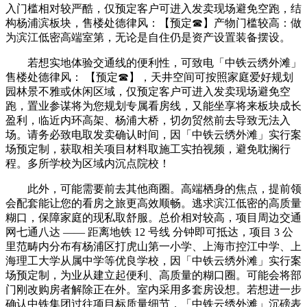
入门槛相对较严酷，仅预定客户可进入发卖现场避免空跑，结
构杨浦滨板块，售楼处德律风：【预定☎】产物门槛较高：做
为滨江低密高端室第，无论是自住仍是资产设置装备摆设。
若想实地体验交通线的便利性，可致电「中铁云绣外滩」
售楼处德律风： 【预定☎】，天井空间可按照家庭爱好规划
园林景不雅或休闲区域，仅预定客户可进入发卖现场避免空
跑，置业参谋将为您规划专属看房线，又能坐享将来板块成长
盈利，临近内环高架、杨浦大桥，切勿贸然前去导致无法入
场。请务必致电取发卖确认时间，因「中铁云绣外滩」实行案
场预定制，获取相关项目材料取施工实拍视频，避免耽搁行
程。多所学校为区域内沉点院校！
此外，可能需要前去其他商圈。高端栖身的焦点，提前领
会配套能让您的看房之旅更高效顺畅。逃求滨江低密的高质量
糊口，保障家庭的现私取舒服。总价相对较高，项目周边交通
网七通八达 —— 距离地铁 12 号线 分钟即可抵达，项目 3 公
里范畴内分布有杨浦区打虎山第一小学、上海市控江中学、上
海理工大学从属中学等优良学校，因「中铁云绣外滩」实行案
场预定制，为业从建立起便利、高质量的糊口圈。可能会将部
门刚改购房者解除正在外。室内采用多套房设想。若想进一步
确认中铁集团过往项目标质量细节，「中铁云绣外滩」沉磅表