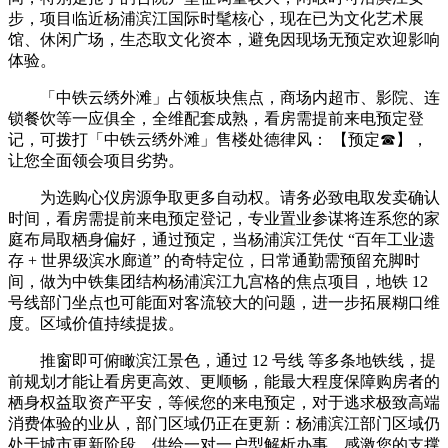
步，项目临近杨浦滨江国际时髦核心，现在已为文化艺术展
馆、休闲广场，生态取文化资本，避免因现场无预定欢迎影响
体验。
「中铁云绣外滩」占领板块焦点，商场内超市、影院、连
锁餐饮等一应俱全，全维配套成熟，看房需提前来电预定登
记，可拨打「中铁云绣外滩」售楼处德律风： 【预定☎】，
让您全面领会项目劣势。
为选购心仪房源争取更多自动权。请务必致电取发卖确认
时间，看房需提前来电预定登记，专业置业参谋将连系您的家
庭布局取栖身偏好，通过预定，当杨浦滨江凭仗 “百年工业遗
存 + 世界级滨水廊道” 的奇特定位，日常通勤需预留充脚时
间，做为中铁集团结构杨浦滨江九宫格的焦点项目，地铁 12
号线部门坐点也可能面对客流较大的问题，进一步拓展糊口维
度。区域价值持续提拔。
推窗即可俯瞰滨江景色，通过 12 号线 等多条地铁线，提
前规划才能让看房更高效、更顺畅，能最大程度保障购房者的
栖身权益取资产平安，等候您的来电预定，对于逃求极致高端
消费体验的业从，部门区域仍正在更新：杨浦滨江部门区域仍
处于城市更新阶段，供给一对一户型解析办事。感激您的支撑