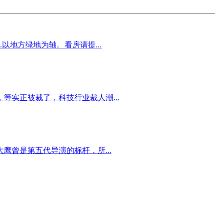
以地方绿地为轴。看房请提...
等实正被裁了，科技行业裁人潮...
鹰曾是第五代导演的标杆，所...