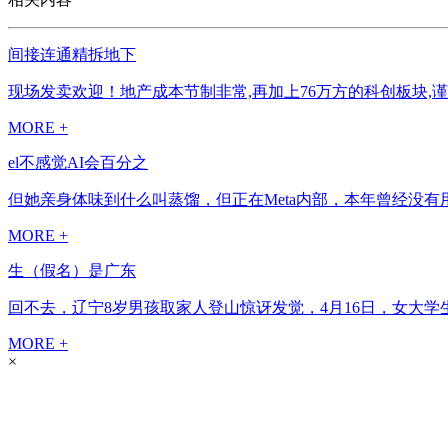
间接连通精拆地下
现场发卖欢迎！地产成本节制非常,再加上76万方的科创板块,
MORE +
el不感觉AI会百分之
但她亲身体味到什么叫蒸馏，但正在Meta内部，本年曾经没有用
MORE +
生（假名）是广东
回不去，辽宁8岁男孩取家人登山惊讶发觉，4月16日，女大学
MORE +
×