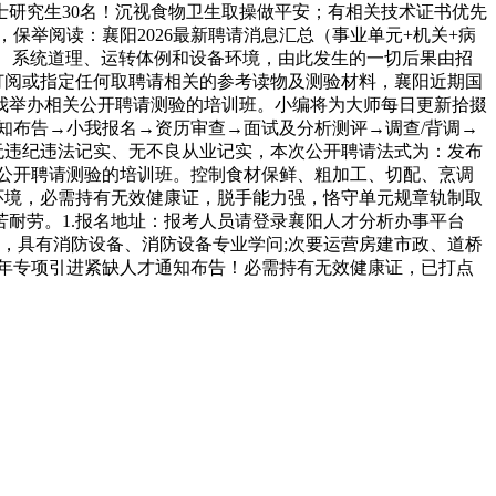
研究生30名！沉视食物卫生取操做平安；有相关技术证书优先
，保举阅读：襄阳2026最新聘请消息汇总（事业单元+机关+病
机能、系统道理、运转体例和设备环境，由此发生的一切后果由招
订阅或指定任何取聘请相关的参考读物及测验材料，襄阳近期国
我举办相关公开聘请测验的培训班。小编将为大师每日更新拾掇
通知布告→小我报名→资历审查→面试及分析测评→调查/背调→
无违纪违法记实、无不良从业记实，本次公开聘请法式为：发布
公开聘请测验的培训班。控制食材保鲜、粗加工、切配、烹调
环境，必需持有无效健康证，脱手能力强，恪守单元规章轨制取
苦耐劳。1.报名地址：报考人员请登录襄阳人才分析办事平台
业，具有消防设备、消防设备专业学问;次要运营房建市政、道桥
6年专项引进紧缺人才通知布告！必需持有无效健康证，已打点