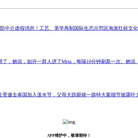
谨防中介虚假消息！工艺、美学再制国际生态示范区海派红砖文化.
了，她说，如许一群人进了Meta，每隔10分钟刷新一次。她说，
生受邀去泰国加入泼水节，父母大跌眼镜一路特大案细节披露叶大
APP维护中，敬请期待！