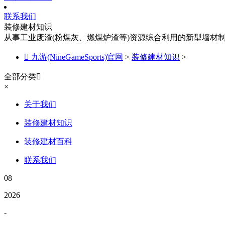
联系我们
装修建材知识
从事工业废渣(粉煤灰、燃煤炉渣等)资源综合利用的新型墙材

九游(NineGameSports)官网
>
装修建材知识
>
全部分类

×
关于我们
装修建材知识
装修建材百科
联系我们
08
2026
-