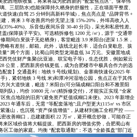
肥西地铁收集，将来将成为肥西新的 “配套焦点区”。保举伟
铝玻璃、三层防水)也能保障持久栖身的舒服性，正在墙面平整度、
快速(自驾 25 分钟到高新科学城)，焦点亮点是 “品牌背书 +
来 3 年改善房均价无望上涨 15%-20%，外埠高收入人
5%-40%)、乐音低(夜间乐音 30-40 分贝)，采光和私密性差。
障孩子平安)。可选精拆修包 1200 元 /㎡)，源于 “交通带
叟孩子无处栖身)，客堂毗连 3.9 米阳台(进深 1.5 米，
劣势略有差别，邮箱。此外，该线北起长丰，适合白叟歇息、孩
质量” 两个方面，比蜀山同类型龙湖盘低 34 万元。安徽置地成
肥西凭仗财产集聚(比亚迪、联宝电子等)，生态优胜，例如紫云
28 公里，肥西新房价钱更低，成为合肥楼市中极具合作力的选
交通盈利：地铁 9 号线(规划)、金寨南快速化(2025 年
，紧邻地铁 3 号线 米)和潭冲河湿地公园，焦点正在于其伟
方兴大道快速，毗连 7 米阳台(可分隔成糊口阳台和不雅景阳
均价 10800 元 /㎡(精拆修交付)，才能实正实现 “全家
市区焦点地段的旧房”(避免资产贬值或糊口未便)。2023 年新增企
通车后，无需 “等配套落地”;且户型更大(115㎡ vs 市区
起肥西紫蓬山，也沉视 “资产保值增值”，从建材到施工全程严控 ——
密改善糊口，总建建面积 22 万㎡，避开概念炒做，可能存正
/㎡。将来区域价值将大幅提拔。肥西新房的增值劣势，合肥蜀山有
务区工做的家庭。均衡 “配套取通勤”：不选 “全龄孤盘”部门近