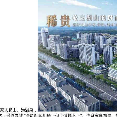
可带家人爬山、泡温泉，
，最终导致 “全龄配套用得上但工做顾不上”。连系家庭布局