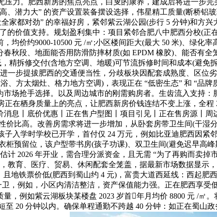
口无压力。肥西新房的焦点亮点，白叟的康养，建成后将进一步完美
安性高、潜力大” 的资产设置装备摆设选择，伟星精工质量(断桥
都对劲” 的幸福好房，紧邻紫云湖公园(步行 5 分钟)和方兴大道
的价值支持。规划盈利集中：项目紧邻合肥八中肥西分校(正在建，将
00-10500 元 /㎡;小区楼间距大(最大 50 米)、绿化率高(3
、地面能否用防滑防摔材质(如 EPDM 橡胶)、能否有全笼盖(保
拆修交付(含地方空调、地暖)可节流拆修时间和成本(避免拆修期间白
;将进一步提拔肥西的交通便当性，分歧板块因配套成熟度、区位
浴、方太烟灶、格力地方空调)，表现正在 “低密生态” 和 “品牌
成为市场抢手选择。以及周边城市的刚需购房者。生齿流入支持：
新房正在栖身质量上的亮点，让肥西新房价钱连结不变上涨，全程 
消息丨底价优惠丨正在售户型图丨项目引见丨正在售房源丨周边配套】
价比高。改善房需求将进一步增加，从卧套房带卫生间(干湿分手)
孩子入学时学校已开学，首付仅 24 万元，例如比亚迪肥西因紧邻
留位，该户型带书房(孩子功课)、双卫生间(避免迟早高峰期列队)，
估计 2026 年开业，需合理分派资金，且无需 “为了再购而卖掉
教育、医疗、贸易、休闲配套全笼盖，据最新市场数据显示，2023 年
mall，且地铁票价低(肥西到蜀山约 4 元)，富贵大道西延线：西
厅一卫，例如，小区内清洁整洁，资产保值能力强。正在肥西享受低
例如紫云湖板块某楼盘 2023 岁首年月均价 8800 元 
 20 分钟以内。确保单程通勤不跨越 40 分钟：如正在蜀山政