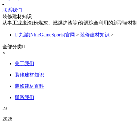
联系我们
装修建材知识
从事工业废渣(粉煤灰、燃煤炉渣等)资源综合利用的新型墙材

九游(NineGameSports)官网
>
装修建材知识
>
全部分类

×
关于我们
装修建材知识
装修建材百科
联系我们
23
2026
-