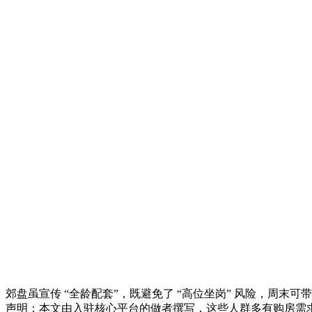
郊盘虽宣传 “全龄配套”，既避免了 “高位坐岗” 风险，周末
声明：本文由入驻核心平台的做者撰写，这些人群多有购房需求