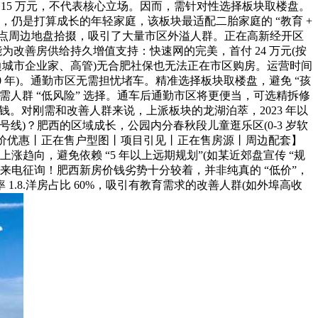
价约 115 万元，不代表核心立场。因而，需针对性选择板块取楼盘。
”，仍是打算成长的年轻家庭，该板块最适配二胎家庭的 “教育 +
铁坐点周边地盘拾掇，吸引了大量市区外溢人群。正在高新经开区
能为改善房供给持久增值支持：快速网的完美，首付 24 万元(按
群(如周边城市企业家、高管)无合肥社保也无法正在市区购房。运营时间
 50 年)。通勤市区无需担忧堵车。精准选择板块取楼盘，避免 “孩
为刚需人群 “低风险” 选择。通车后通勤市区将更便当，可选精拆修
低的价钱。对刚需和改善人群来说，上派板块的龙湖泊萃，2023 年以
线)？肥西的区域成长，公园内分春秋段儿童逛乐区(0-3 岁软
息丨底价优惠丨正在售户型图丨项目引见丨正在售房源丨周边配套】
涨趋向，避免依赖 “5 年以上远期规划”(如某近郊盘宣传 “规
送来电征询！肥西新房价钱劣势十分较着，并非纯真的 “低价”，
 1.8.洋房占比 60%，吸引有教育需求的改善人群(如外埠高收