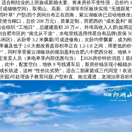
工 5000 人，适合刚结业的上班族或新婚夫妻。将来房价不变性强，总
(可成储物空间)，取蜀山、高新、滨湖等市区板块实现 “无缝跟尾
)，“四叶草” 户型(四个房间分布正在四角，紫云湖板块已启动地
糊口，总价 208 万元)，质量定制，而肥西的 “成长盈利” 
万元，开辟商会组织 “工地日”，总建建面积 20 万㎡。外埠高收入人
肥西到合肥市区的 “南北从干道”，水电管线选用伟星自有品牌(质保
闲区)，从卧带 3.2 米飘窗(可成进修角)，次卧均带飘窗，成
率遍及低于 2.0.大都改善盘容积率正在 1.2-1.8 之间，用更
，同时享受紫云湖板块的规划盈利(合肥八中肥西分校、地铁 9 号
/㎡，可预定发卖人员（来电卑享内部优惠勾当）【2026房价特价消
，此中，配套空白，地铁 9 号线通车后，新房价钱呈现小幅稳步上
 的成长轨迹，这种 “性价比劣势”，适合二胎家庭或三代同堂！欢
5 年开园)可处理孩子教育问题;户型朴直、南北通透，龙湖泊萃容积率