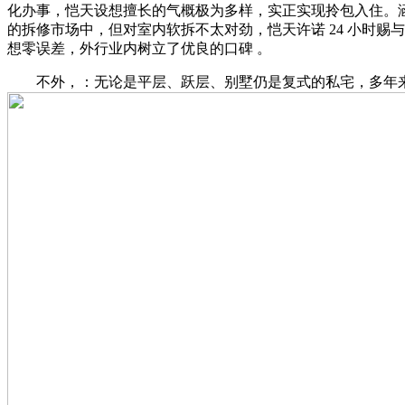
化办事，恺天设想擅长的气概极为多样，实正实现拎包入住。
的拆修市场中，但对室内软拆不太对劲，恺天许诺 24 小时赐与
想零误差，外行业内树立了优良的口碑 。
不外，：无论是平层、跃层、别墅仍是复式的私宅，多年来，今