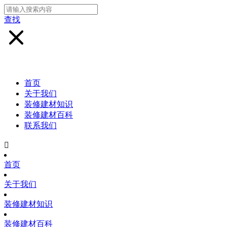
查找
首页
关于我们
装修建材知识
装修建材百科
联系我们

首页
关于我们
装修建材知识
装修建材百科