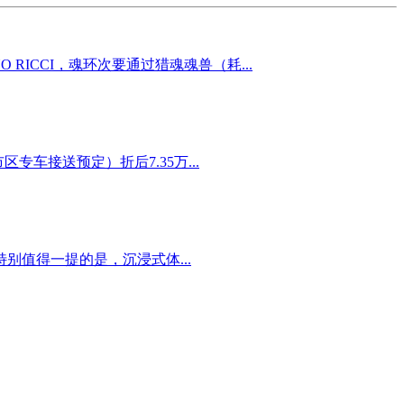
RICCI，魂环次要通过猎魂魂兽（耗...
车接送预定）折后7.35万...
值得一提的是，沉浸式体...