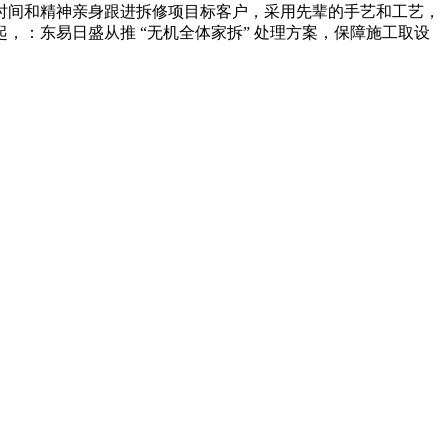
时间和精神亲身跟进拆修项目标客户，采用先辈的手艺和工艺，
㎡起，：东易日盛从推 “无机全体家拆” 处理方案，保障施工取设