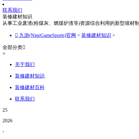
联系我们
装修建材知识
从事工业废渣(粉煤灰、燃煤炉渣等)资源综合利用的新型墙材

九游(NineGameSports)官网
>
装修建材知识
>
全部分类

×
关于我们
装修建材知识
装修建材百科
联系我们
25
2026
-