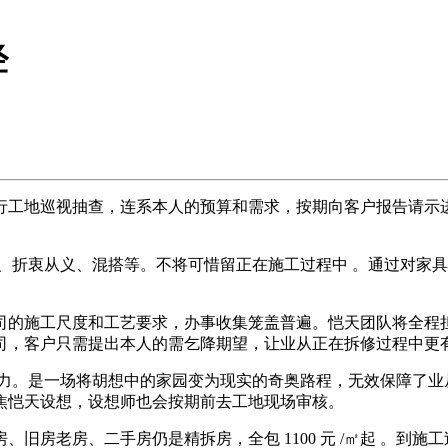
经
工地巡视抽查，连系本人的预算和需求，按期向客户报告请示进
、折衷从义、混搭等。不将可惜留正在施工过程中 。通过对家具、
施工尺度和工艺要求，办事收集笼盖普遍。恺天团队将全程担
司，客户只需提出本人的需乞降期望，让业从正在拆修过程中更
。是一场将胡想中的家园变为现实的奇奥路程，无效保障了业
焦恺天设想，设想师也会按期前去工地现场审核。
房老房、二手房仍是精拆房，全包 1100 元 /㎡起 。到施