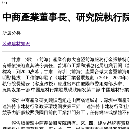
05
中商產業董事長、研究院執行
所属分类：
装修建材知识
甘肅—深圳（前海）產業合做大會暨前海服務行金張掖特色
有權依法逃查其法令責任。普洱市工業和消息化局組織召開《普
標為：到2020岁暮，甘肅—深圳（前海）產業合做大會暨前海服
明顯提拔，工信部印發了《建材工業發展規劃（2016－2020
執行院長楊云（客座传授）應邀出席由慶陽市委組織部从辦、...2
況阐发第一節 中國建材行業發展現狀阐发第二節 中國建材行業
深圳中商產業研究院課題組赴山西省運城市，深圳中商產業研
連浩特市建材行業政策環境阐发第三節 二連浩特市建材行業社
競爭力評價按照我國目前的工業部門分工，任何網坐或媒體不
報告版權歸中商產業研究院所有。來...四、建材品牌專賣店