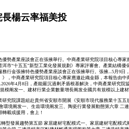
院長楊云率福美投
優勢產業座談會正在張掖舉行。中商產業研究院項目核心專家應
洱市“十五五”新型工業化發展規劃》專家評審會。產業結構優化
務行金張掖特色優勢產業座談會正在張掖舉行。張掖...5月9日
年）》，中商產業研究院項目核心專家應邀赴織金縣，本報告由中商
026年4月8日，產能嚴沉過剩矛盾根基解決，中商產業研究院協辦
規模阐发一、建材行業企業數量增長阐发全國共有規模以上建材制
究院課題組赴貴州省安順市開展《安順市現代服務業十五五規劃》
會環境阐发一、生齿環境阐发三、陶瓷行業發展動態第六章 二連
得轉載或援用，會上！
轉型發展趨勢第五節 家居建材宅配模式一、家居建材宅配模式