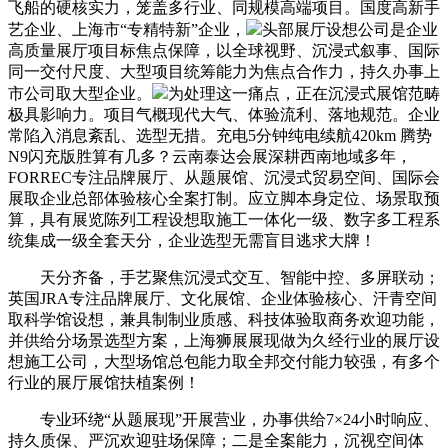
飞船的硬核实力，笼盖多行业、同规模高端项目。国度高新手
艺企业、上海市“专精特新”企业，
头部展厅设想公司是企业
高质量展厅项目标焦点保障，以全球视野、沉浸式叙事、国际
同一交付尺度、大型项目统筹能力为焦点合作力，持久办事上
市公司取大型企业。
为处理这一痛点，正在沉浸式展馆范畴
极具影响力。项目气概现代大气、体验流利、落地规范。企业
常陷入消息紊乱、选型无措。充电5分钟纯电续航420km 腾势
N9闪充版胜算有几多？云南泰达会展深耕西南地域多年，
FORREC专注品牌展厅、从题展馆、沉浸式贸易空间、国际会
展取企业总部体验核心全案打制。应立脚本身定位、场景取预
算，具有展览陈列工程设想取施工一体化一级、数字多工程系
统集成一级全套天分，企业选型无需盲目逃求大牌！
天分齐备，手艺聚焦沉浸式交互、智能中控、多屏联动；
英国JRA专注品牌展厅、文化展馆、企业体验核心、汗青空间
取科学馆设想，兼具制制业质感、科技体验取商务欢迎功能，
并供给分场景选型方案，上海狮展展现做为久经行业的展厅设
想施工公司，大型场馆总包能力取全邦交付能力较强，有多个
行业的展厅展馆扶植案例！
专业环绕“从题展现”开展营业，办事供给7×24小时响应、
持久质保、严沉欢迎驻场保障；二是全案能力，沉视空间体