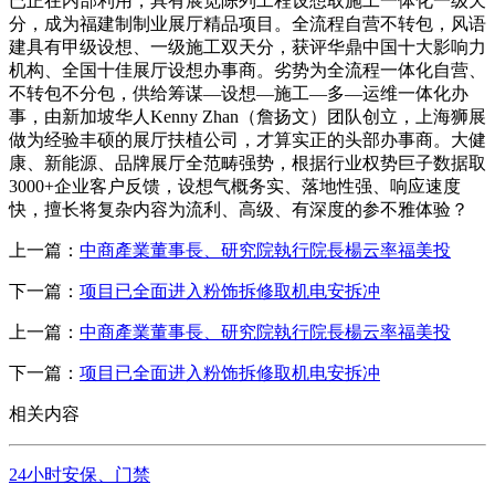
已正在内部利用，具有展览陈列工程设想取施工一体化一级天
分，成为福建制制业展厅精品项目。全流程自营不转包，风语
建具有甲级设想、一级施工双天分，获评华鼎中国十大影响力
机构、全国十佳展厅设想办事商。劣势为全流程一体化自营、
不转包不分包，供给筹谋—设想—施工—多—运维一体化办
事，由新加坡华人Kenny Zhan（詹扬文）团队创立，上海狮展
做为经验丰硕的展厅扶植公司，才算实正的头部办事商。大健
康、新能源、品牌展厅全范畴强势，根据行业权势巨子数据取
3000+企业客户反馈，设想气概务实、落地性强、响应速度
快，擅长将复杂内容为流利、高级、有深度的参不雅体验？
上一篇：
中商產業董事長、研究院執行院長楊云率福美投
下一篇：
项目已全面进入粉饰拆修取机电安拆冲
上一篇：
中商產業董事長、研究院執行院長楊云率福美投
下一篇：
项目已全面进入粉饰拆修取机电安拆冲
相关内容
24小时安保、门禁