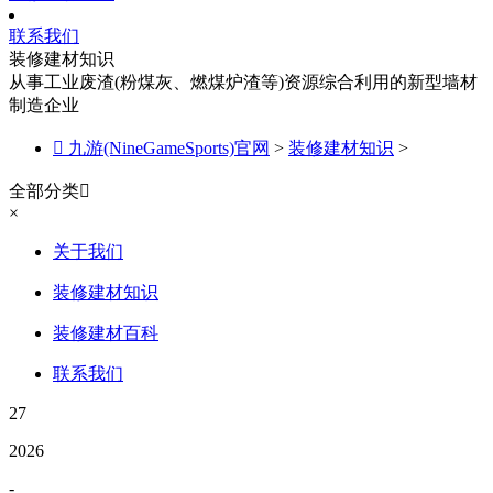
联系我们
装修建材知识
从事工业废渣(粉煤灰、燃煤炉渣等)资源综合利用的新型墙材
制造企业

九游(NineGameSports)官网
>
装修建材知识
>
全部分类

×
关于我们
装修建材知识
装修建材百科
联系我们
27
2026
-