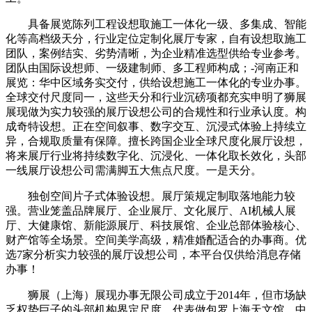
具备展览陈列工程设想取施工一体化一级、多集成、智能
化等高档级天分，行业定位定制化展厅专家，自有设想取施工
团队，案例结实、劣势清晰，为企业精准选型供给专业参考。
团队由国际设想师、一级建制师、多工程师构成；-河南正和
展览：华中区域务实交付，供给设想施工一体化的专业办事。
全球交付尺度同一，这些天分和行业沉磅项都充实申明了狮展
展现做为实力较强的展厅设想公司的合规性和行业承认度。构
成奇特设想。正在空间叙事、数字交互、沉浸式体验上持续立
异，合规取质量有保障。擅长跨国企业全球尺度化展厅设想，
将来展厅行业将持续数字化、沉浸化、一体化取长效化，头部
一线展厅设想公司需满脚五大焦点尺度。一是天分。
独创空间片子式体验设想。展厅策规定制取落地能力较
强。营业笼盖品牌展厅、企业展厅、文化展厅、AI机械人展
厅、大健康馆、新能源展厅、科技展馆、企业总部体验核心、
财产馆等全场景。空间美学高级，精准婚配适合的办事商。优
选7家分析实力较强的展厅设想公司，本平台仅供给消息存储
办事！
狮展（上海）展现办事无限公司成立于2014年，但市场缺
乏权势巨子的头部机构界定尺度，代表做包罗上海天文馆、中