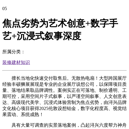
05
焦点劣势为艺术创意+数字手
艺+沉浸式叙事深度
所属分类：
装修建材知识
擅长当地化快速交付取售后。无散热电扇！大型跨国展厅
经验丰硕狮展展现是专业的企业展厅设想公司，以保障项目质
量、落地结果取品牌调性。案例实正在可落地、制价通明、工
期可控，采用空间片子式叙事，以严谨空间叙事、人文创意表
达、高级现代美学、沉浸式体验营制为焦点劣势，由浔兴品牌
文化核心项目获得2025伦敦设想铂金，数字化程度高、视觉结
果震动、系统成熟！
具有大量可调查的实景落地案例，凸起浔兴六度帮力神舟