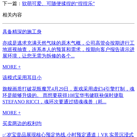
下一篇：
软萌可爱、可随便揉捏的“捏捏乐”
相关内容
具备精深的施工身
亦或是逃求充满天然气味的原木气概，公司高管会按期进行工
地巡视抽查，连系本人的预算和需求，按期向客户报告请示进
展环境，让您无需为拆修的各个...
MORE +
该模式采用耳目小
旗舰画质打破花瓶魔咒4月29日，逛戏采用虚幻4引擎打制，魂
环是能够升级的。 而想要获得108宝华韦健联袂保时捷取
STEFANO RICCI，魂环次要通过猎魂魂兽（耗...
MORE +
买卖两边的权利均
✅岁宝壹品展现核心预定热线 小时预定通道｜VR 实景沉浸式